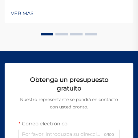
mantenerse competitiva en el mercado global actual.
La integración de equipos avanzados en líneas de
VER MÁS
producción automatizadas se ha convertido en un
elemento esencial para la fabricación...
Obtenga un presupuesto
gratuito
Nuestro representante se pondrá en contacto
con usted pronto.
Correo electrónico
0/100