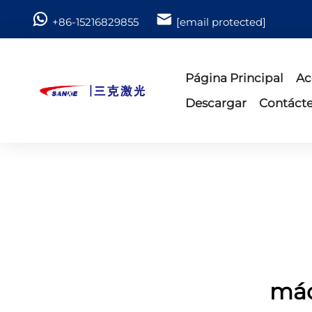
+86-15216829855
[email protected]
Página Principal
Ac
Descargar
Contáct
máq