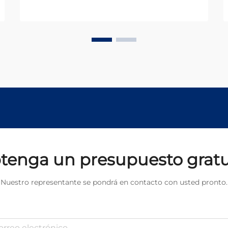
láser manual que surge como una
alternativa revolucionaria frente a
las técnicas convencionales de
soldadura. Esta tecnología
innovadora representa un
paradigma ...
tenga un presupuesto gratu
Nuestro representante se pondrá en contacto con usted pronto.