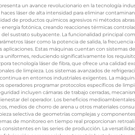
epresenta un avance revolucionario en la tecnología ind
za haces láser de alta intensidad para eliminar contamina
sidad de productos químicos agresivos ni métodos abrasiv
 energía fotónica, creando reacciones térmicas controlad
del sustrato subyacente. La funcionalidad principal comp
ámetros láser como la potencia de salida, la frecuencia d
es aplicaciones. Estas máquinas cuentan con sistemas 
za uniformes, reduciendo significativamente los requisi
rpora tecnología láser de fibra, que ofrece una calidad exc
onales de limpieza. Los sistemas avanzados de refriger
ntinua en entornos industriales exigentes. La máquina d
os operadores programar protocolos específicos de limpie
seguridad incluyen cámaras de trabajo cerradas, mecan
bienestar del operador. Los beneficios medioambientale
cos, medios de chorro de arena u otros materiales consu
pieza selectiva de geometrías complejas y componentes 
mas de monitoreo en tiempo real proporcionan retroalim
 consistentes en las series de producción. La versatilida