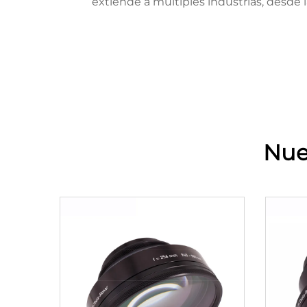
extiende a múltiples industrias, desde l
Nue