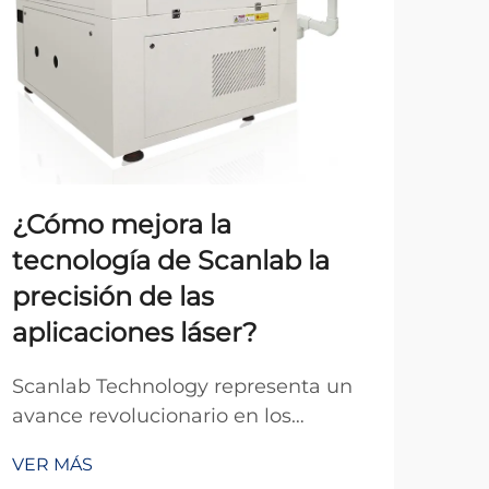
¿Cómo mejora la
¿C
tecnología de Scanlab la
de
precisión de las
Lá
aplicaciones láser?
Com
la p
Scanlab Technology representa un
apli
avance revolucionario en los
VER
una 
sistemas de control de precisión
VER MÁS
sal
láser, transformando