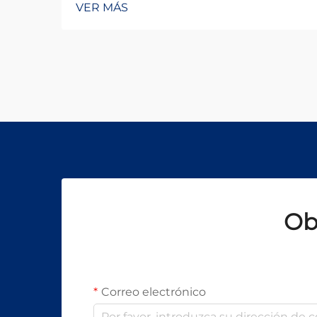
VER MÁS
industrias, ofreciendo una exactitud
y eficiencia inigualables para crear
microagujeros en diversos
materiales. Sin embargo, los
potentes haces de láser utilizados
en estos sistemas representan un
riesgo significativo...
Ob
Correo electrónico