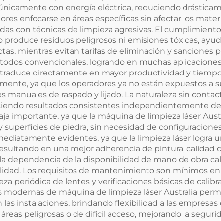
 únicamente con energía eléctrica, reduciendo drásticam
ores enfocarse en áreas específicas sin afectar los mate
as con técnicas de limpieza agresivas. El cumplimiento
no produce residuos peligrosos ni emisiones tóxicas, ayu
tas, mientras evitan tarifas de eliminación y sanciones 
étodos convencionales, logrando en muchas aplicaciones 
 traduce directamente en mayor productividad y tiempos
mente, ya que los operadores ya no están expuestos a su
es manuales de raspado y lijado. La naturaleza sin contac
ciendo resultados consistentes independientemente de la
aja importante, ya que la máquina de limpieza láser Aust
 superficies de piedra, sin necesidad de configuracione
mediatamente evidentes, ya que la limpieza láser logra u
esultando en una mejor adherencia de pintura, calidad d
 dependencia de la disponibilidad de mano de obra cali
lidad. Los requisitos de mantenimiento son mínimos e
eza periódica de lentes y verificaciones básicas de calib
s modernas de máquina de limpieza láser Australia permi
las instalaciones, brindando flexibilidad a las empresas
reas peligrosas o de difícil acceso, mejorando la seguri