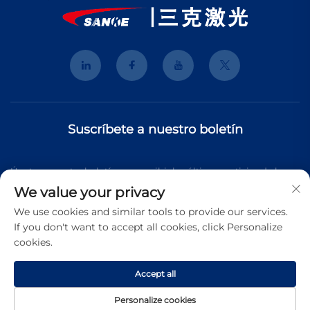
Suscríbete a nuestro boletín
Únete a nuestro boletín para recibir las últimas noticias de la
We value your privacy
industria, actualizaciones y perspectivas de nuestro equipo.
We use cookies and similar tools to provide our services.
If you don't want to accept all cookies, click Personalize
cookies.
Suscribirse
Accept all
Derechos de autor © 2025 Shanghai 3K Laser Technology Co.,
Personalize cookies
Ltd. Todos los derechos reservados.
Política de Privacidad