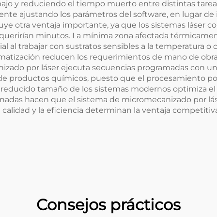
abajo y reduciendo el tiempo muerto entre distintas tare
ente ajustando los parámetros del software, en lugar de
ituye otra ventaja importante, ya que los sistemas láse
uerirían minutos. La mínima zona afectada térmicament
ucial al trabajar con sustratos sensibles a la temperatur
matización reducen los requerimientos de mano de obra y
izado por láser ejecuta secuencias programadas con una 
de productos químicos, puesto que el procesamiento por 
 El reducido tamaño de los sistemas modernos optimiza e
mbinadas hacen que el sistema de micromecanizado por lá
la calidad y la eficiencia determinan la ventaja competitiva
Consejos prácticos