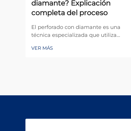
diamante? Explicación
completa del proceso
El perforado con diamante es una
técnica especializada que utiliza
brocas impregnadas con diamante
VER MÁS
para penetrar materiales duros con
una precisión y eficiencia
excepcionales. Este método se ha
convertido en indispensable en
múltiples industrias, desde la
minería y...