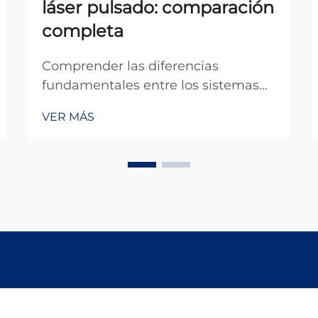
láser pulsado: comparación
completa
Comprender las diferencias
fundamentales entre los sistemas
de láser continuo y la tecnología de
VER MÁS
láser pulsado es esencial para los
profesionales industriales que
buscan soluciones óptimas en
aplicaciones de procesamiento de
materiales, soldadura, corte y
tratamiento de superficies. ...