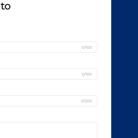
ito
0/100
0/100
0/200