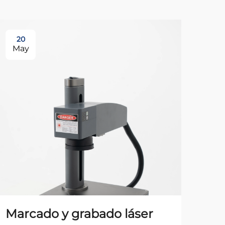
20
2
May
Ju
Marcado y grabado láser
Co