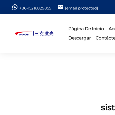
+86-15216829855
[email protected]
Página De Inicio
Ac
Descargar
Contáct
sis