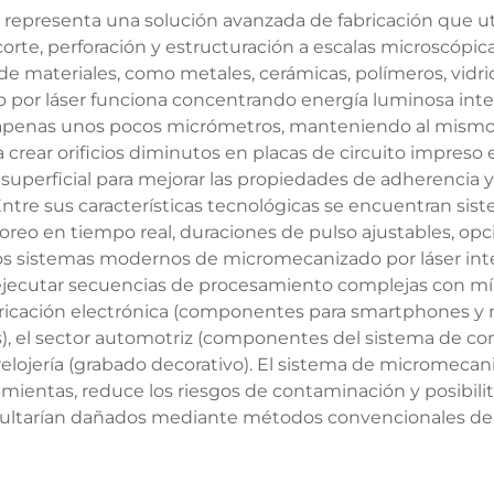
representa una solución avanzada de fabricación que uti
 corte, perforación y estructuración a escalas microscópic
e materiales, como metales, cerámicas, polímeros, vidr
o por láser funciona concentrando energía luminosa in
 apenas unos pocos micrómetros, manteniendo al mismo t
a crear orificios diminutos en placas de circuito impreso 
uperficial para mejorar las propiedades de adherencia y l
Entre sus características tecnológicas se encuentran si
eo en tiempo real, duraciones de pulso ajustables, opci
s sistemas modernos de micromecanizado por láser integ
 ejecutar secuencias de procesamiento complejas con mí
bricación electrónica (componentes para smartphones y m
, el sector automotriz (componentes del sistema de combus
a relojería (grabado decorativo). El sistema de micromeca
mientas, reduce los riesgos de contaminación y posibili
sultarían dañados mediante métodos convencionales d