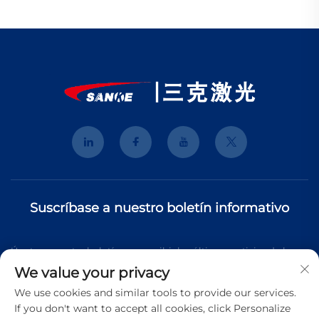
Suscríbase a nuestro boletín informativo
Únete a nuestro boletín para recibir las últimas noticias de la
We value your privacy
industria, actualizaciones y perspectivas de nuestro equipo.
We use cookies and similar tools to provide our services.
If you don't want to accept all cookies, click Personalize