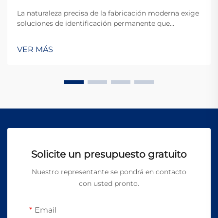
La naturaleza precisa de la fabricación moderna exige
soluciones de identificación permanente que
mantengan la claridad, la durabilidad y la eficiencia en
una amplia variedad de materiales y aplicaciones. El
VER MÁS
marcado láser se ha consolidado como la tecnología
definitiva para crear marcas de alta...
Solicite un presupuesto gratuito
Nuestro representante se pondrá en contacto
con usted pronto.
Email