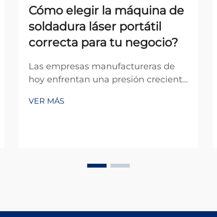
Cómo elegir la máquina de
soldadura láser portátil
correcta para tu negocio?
Las empresas manufactureras de
hoy enfrentan una presión creciente
para mejorar la eficiencia mientras
VER MÁS
mantienen estándares
excepcionales de calidad. La
aparición de máquinas portátiles de
soldadura láser ha revolucionado la
industria de la soldadura al ofrecer
una movilidad sin precedentes, p...