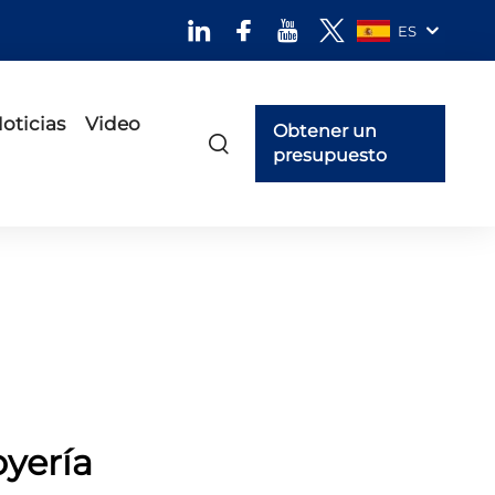
ES
oticias
Video
Obtener un
presupuesto
oyería