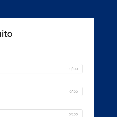
ito
0/100
0/100
0/200