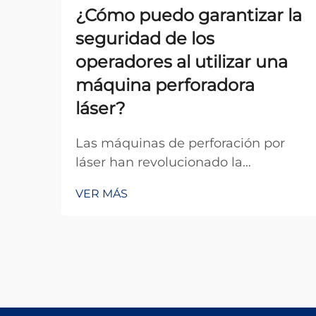
¿Cómo puedo garantizar la
seguridad de los
operadores al utilizar una
máquina perforadora
láser?
Las máquinas de perforación por
láser han revolucionado la
fabricación de precisión en diversas
VER MÁS
industrias, ofreciendo una exactitud
y eficiencia inigualables para crear
microagujeros en diversos
materiales. Sin embargo, los
potentes haces de láser utilizados
en estos sistemas representan un
riesgo significativo...