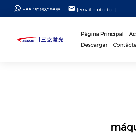
+86-15216829855
[email protected]
Página Principal
Ac
Descargar
Contáct
máqui