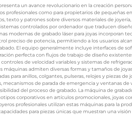
resenta un avance revolucionario en la creación persona
ros profesionales como para propietarios de pequeñas em
s, texto y patrones sobre diversos materiales de joyería, i
istemas controlados por ordenador que traducen diseño
nas modernas de grabado láser para joyas incorporan tec
rol preciso de potencia, permitiendo a los usuarios alca
abado. El equipo generalmente incluye interfaces de sof
ción perfecta con flujos de trabajo de diseño existentes.
 controles de velocidad variables y sistemas de refriger
as máquinas admiten diversas formas y tamaños de joyas g
das para anillos, colgantes, pulseras, relojes y piezas de j
s, mecanismos de parada de emergencia y ventanas de vi
sibilidad del proceso de grabado. La máquina de grabado 
ogotipos corporativos en artículos promocionales, joyas 
joyeros profesionales utilizan estas máquinas para la pro
pacidades para piezas únicas que muestran una visión art