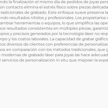
ndo la finalización el mismo día de pedidos de joyas pe
n contacto elimina el estrés físico sobre piezas delicad
icionales de grabado. Este enfoque suave preserva la i
iendo resultados nítidos y profesionales. Los propietarios
ambiar herramientas o equipos, lo que simplifica las oper
uce resultados consistentes en múltiples piezas, garant
mpios y precisos generados por la tecnología láser no re
 y los costos laborales. La capacidad de grabar gráficos
s diversos de clientes con preferencias de personalizaci
uos en comparación con los métodos tradicionales, que g
 modernas de grabado láser para joyas las hace adecuad
 servicios de personalización in situ que mejoran la expe