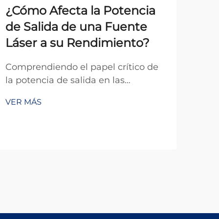
¿Cómo Afecta la Potencia
Pr
de Salida de una Fuente
co
Láser a su Rendimiento?
ca
Comprendiendo el papel crítico de
Com
la potencia de salida en las
del 
aplicaciones láser La relación entre
cam
VER MÁS
VER
una fuente láser y su potencia de
des
salida configura fundamentalmente
sis
las capacidades y eficacia de los
com
sistemas láser en innumerables
reco
aplicaciones. Desde industriales...
efic
esp
mejo