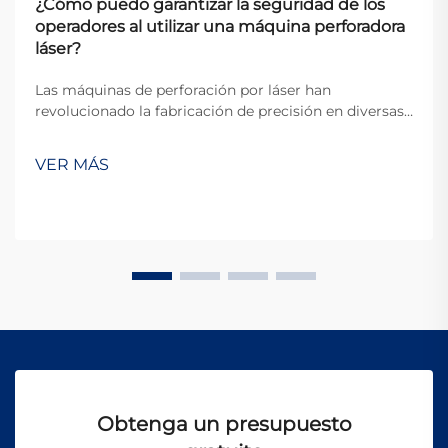
¿Cómo puedo garantizar la seguridad de los
operadores al utilizar una máquina perforadora
láser?
Las máquinas de perforación por láser han
revolucionado la fabricación de precisión en diversas
industrias, ofreciendo una exactitud y eficiencia
inigualables para crear microagujeros en diversos
VER MÁS
materiales. Sin embargo, los potentes haces de láser
utilizados en estos sistemas representan un riesgo
significativo...
Obtenga un presupuesto