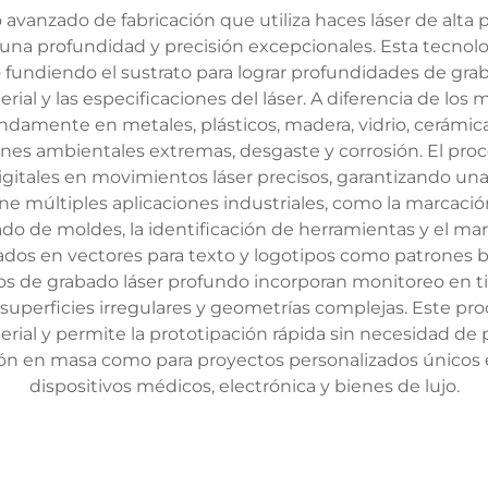
 avanzado de fabricación que utiliza haces láser de alt
 una profundidad y precisión excepcionales. Esta tecnolog
 o fundiendo el sustrato para lograr profundidades de gr
ial y las especificaciones del láser. A diferencia de los 
undamente en metales, plásticos, madera, vidrio, cerámi
nes ambientales extremas, desgaste y corrosión. El pr
itales en movimientos láser precisos, garantizando una c
ne múltiples aplicaciones industriales, como la marcación
ado de moldes, la identificación de herramientas y el marc
ados en vectores para texto y logotipos como patrones
os de grabado láser profundo incorporan monitoreo en ti
uperficies irregulares y geometrías complejas. Este pro
ial y permite la prototipación rápida sin necesidad de pla
ión en masa como para proyectos personalizados únicos 
dispositivos médicos, electrónica y bienes de lujo.