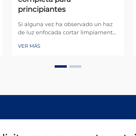
principiantes
Si alguna vez ha observado un haz
de luz enfocada cortar limpiamente
una lámina de acero o grabar un
VER MÁS
patrón detallado sobre madera, ha
presenciado en acción un equipo
láser. Para quienes comienzan su
trayectoria en el mundo de la
fabricación industrial, la
manufactura...