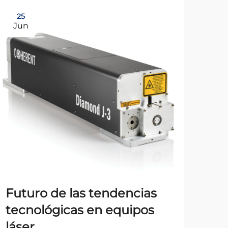
25
2
Jun
Ju
Lo
mi
par
Futuro de las tendencias
Sel
tecnológicas en equipos
mic
láser
trab