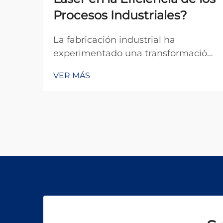
Procesos Industriales?
La fabricación industrial ha
experimentado una transformación
revolucionaria con la integración de
VER MÁS
tecnología láser avanzada, donde
diferentes fuentes láser sirven como
piedra angular del procesamiento
de precisión en múltiples sectores.
La selección de la apropi...