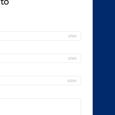
ito
0/100
0/100
0/200