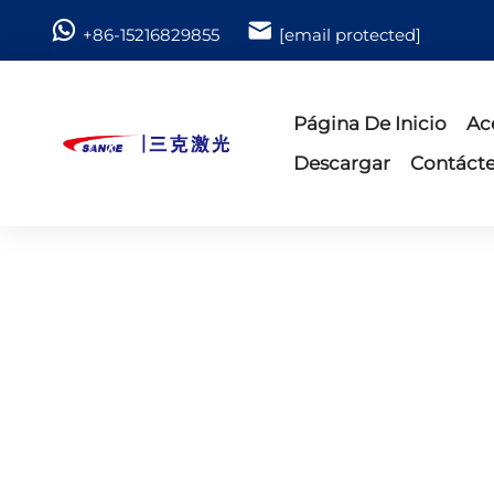
+86-15216829855
[email protected]
Página De Inicio
Ac
Descargar
Contáct