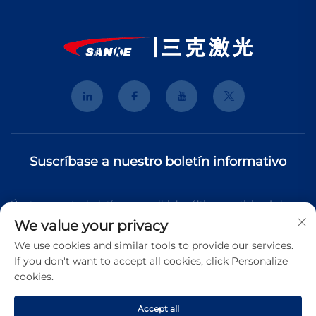
Suscríbase a nuestro boletín informativo
Únete a nuestro boletín para recibir las últimas noticias de la
We value your privacy
industria, actualizaciones y perspectivas de nuestro equipo.
We use cookies and similar tools to provide our services.
If you don't want to accept all cookies, click Personalize
cookies.
Suscribirse
Accept all