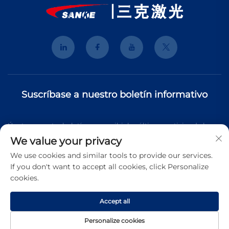
Suscríbase a nuestro boletín informativo
Únete a nuestro boletín para recibir las últimas noticias de la
We value your privacy
industria, actualizaciones y perspectivas de nuestro equipo.
We use cookies and similar tools to provide our services.
If you don't want to accept all cookies, click Personalize
cookies.
Suscribirse
Accept all
Copyright © 2026 Shanghai 3K Laser Technology Co., Ltd. Todos
Personalize cookies
los derechos reservados.
Política de Privacidad