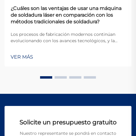
¿Cuáles son las ventajas de usar una máquina
de soldadura láser en comparación con los
métodos tradicionales de soldadura?
Los procesos de fabricación modernos continúan
evolucionando con los avances tecnológicos, y la
tecnología de soldadura se encuentra a la vanguardia
de esta transformación. Entre los desarrollos más
VER MÁS
importantes en los últimos años está la aparición de
la máquina de soldadura láser, que permite
automatización completa, control preciso del calor y
aplicaciones en sectores de alta exigencia como la
automotriz, aeroespacial y médica.
Solicite un presupuesto gratuito
Nuestro representante se pondrá en contacto