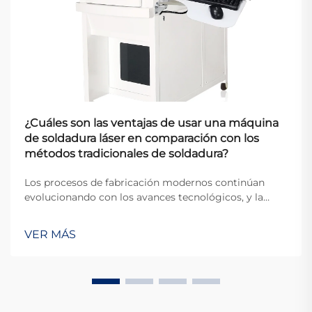
¿Cuáles son las ventajas de usar una máquina
de soldadura láser en comparación con los
métodos tradicionales de soldadura?
Los procesos de fabricación modernos continúan
evolucionando con los avances tecnológicos, y la
tecnología de soldadura se encuentra a la vanguardia
de esta transformación. Entre los desarrollos más
VER MÁS
importantes en los últimos años está la aparición de
la máquina de soldadura láser, que permite
automatización completa, control preciso del calor y
aplicaciones en sectores de alta exigencia como la
automotriz, aeroespacial y médica.