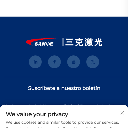
Suscríbete a nuestro boletín
Únete a nuestro boletín para recibir las últimas noticias de la
We value your privacy
industria, actualizaciones y perspectivas de nuestro equipo.
We use cookies and similar tools to provide our services.