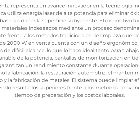
enta representa un avance innovador en la tecnología ind
a utiliza energía láser de alta potencia para eliminar ó
base sin dañar la superficie subyacente. El dispositivo f
s materiales indeseados mediante un proceso denominado
te frente a los métodos tradicionales de limpieza que 
til de 2000 W en venta cuenta con un diseño ergonómico y 
e difícil alcance, lo que lo hace ideal tanto para trabajo
variable de la potencia, pantallas de monitorización en t
e garantizan un rendimiento constante durante operacio
 la fabricación, la restauración automotriz, el mantenimi
o y la fabricación de metales. El sistema puede limpiar ef
ndo resultados superiores frente a los métodos convenc
tiempo de preparación y los costos laborales.