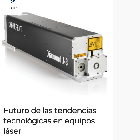
25
2
Jun
Ju
Futuro de las tendencias
Ma
tecnológicas en equipos
per
láser
y t