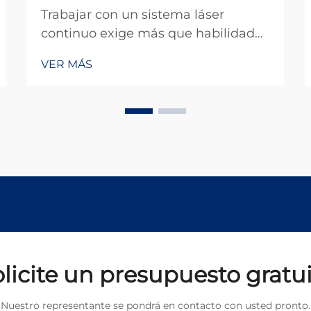
Trabajar con un sistema láser
continuo exige más que habilidad
técnica: requiere una comprensión
VER MÁS
exhaustiva de las normas de
seguridad, los marcos regulatorios y
las mejores prácticas operativas que
rigen el uso de láseres de alta
potencia en entornos industriales...
licite un presupuesto gratu
Nuestro representante se pondrá en contacto con usted pronto.