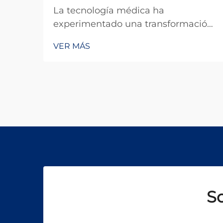
La tecnología médica ha
experimentado una transformación
notable en las últimas décadas, y
VER MÁS
entre las innovaciones más
significativas se encuentra la
aplicación de los sistemas láser
pulsados en la práctica clínica. A
diferencia de los láseres de onda
continua, que emiten energía
constante, un...
So