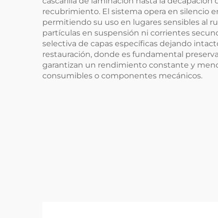
cascarilla de laminación hasta la decapación 
recubrimiento. El sistema opera en silencio
permitiendo su uso en lugares sensibles al r
partículas en suspensión ni corrientes secund
selectiva de capas específicas dejando intac
restauración, donde es fundamental preservar 
garantizan un rendimiento constante y meno
consumibles o componentes mecánicos.