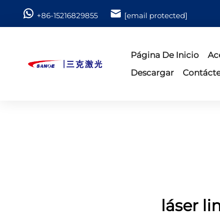
+86-15216829855
[email protected]
Página De Inicio
Ac
Descargar
Contáct
láser l