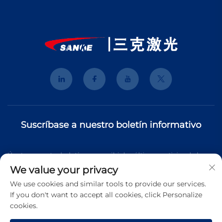
Suscríbase a nuestro boletín informativo
Únete a nuestro boletín para recibir las últimas noticias de la
We value your privacy
industria, actualizaciones y perspectivas de nuestro equipo.
We use cookies and similar tools to provide our services.
If you don't want to accept all cookies, click Personalize
cookies.
Suscribirse