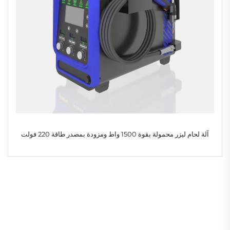
آلة لحام ليزر محمولة بقوة 1500 واط ومزودة بمصدر طاقة 220 فولت