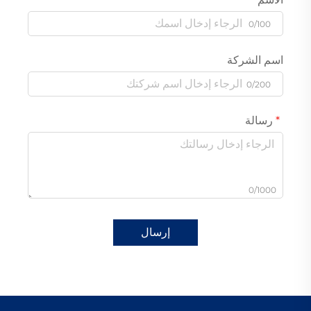
0/100
اسم الشركة
0/200
رسالة
0/1000
إرسال