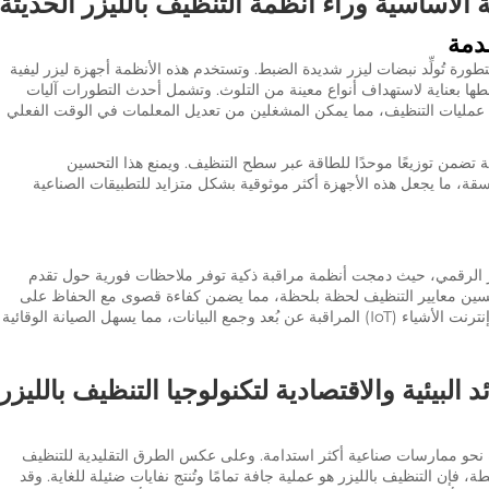
ة الأساسية وراء أنظمة التنظيف بالليزر الحديثة
قدمة
رة تُولِّد نبضات ليزر شديدة الضبط. وتستخدم هذه الأنظمة أجهزة ليزر ليفية
ا بعناية لاستهداف أنواع معينة من التلوث. وتشمل أحدث التطورات آليات
عمليات التنظيف، مما يمكن المشغلين من تعديل المعلمات في الوقت الفعلي
 تضمن توزيعًا موحدًا للطاقة عبر سطح التنظيف. ويمنع هذا التحسين
ة، ما يجعل هذه الأجهزة أكثر موثوقية بشكل متزايد للتطبيقات الصناعية
بتكار الرقمي، حيث دمجت أنظمة مراقبة ذكية توفر ملاحظات فورية حول تقدم
 تحسين معايير التنظيف لحظة بلحظة، مما يضمن كفاءة قصوى مع الحفاظ على
معايير صارمة للتحكم في الجودة. ويتيح دمج إمكانات إنترنت الأشياء (IoT) المراقبة عن بُعد وجمع البيانات، مما يسهل الصيانة الوقائية
د البيئية والاقتصادية لتكنولوجيا التنظيف بالليزر
يرة نحو ممارسات صناعية أكثر استدامة. وعلى عكس الطرق التقليدية للتنظيف
ة، فإن التنظيف بالليزر هو عملية جافة تمامًا وتُنتج نفايات ضئيلة للغاية. وقد