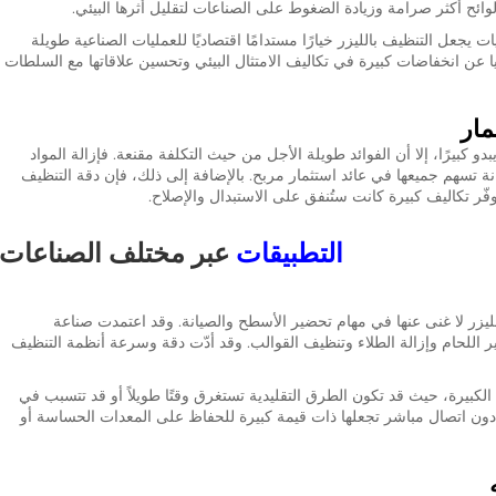
وائح أكثر صرامة وزيادة الضغوط على الصناعات لتقليل أثرها البيئي.
ت يجعل التنظيف بالليزر خيارًا مستدامًا اقتصاديًا للعمليات الصناعية طويلة
لوجيا عن انخفاضات كبيرة في تكاليف الامتثال البيئي وتحسين علاقاتها مع السلطات
مار
دو كبيرًا، إلا أن الفوائد طويلة الأجل من حيث التكلفة مقنعة. فإزالة المواد
يانة تسهم جميعها في عائد استثمار مربح. بالإضافة إلى ذلك، فإن دقة التنظيف
وفّر تكاليف كبيرة كانت ستُنفق على الاستبدال والإصلاح.
التطبيقات
عبر مختلف الصناعات
لليزر لا غنى عنها في مهام تحضير الأسطح والصيانة. وقد اعتمدت صناعة
اللحام وإزالة الطلاء وتنظيف القوالب. وقد أدّت دقة وسرعة أنظمة التنظيف
لكبيرة، حيث قد تكون الطرق التقليدية تستغرق وقتًا طويلاً أو قد تتسبب في
دون اتصال مباشر تجعلها ذات قيمة كبيرة للحفاظ على المعدات الحساسة أو