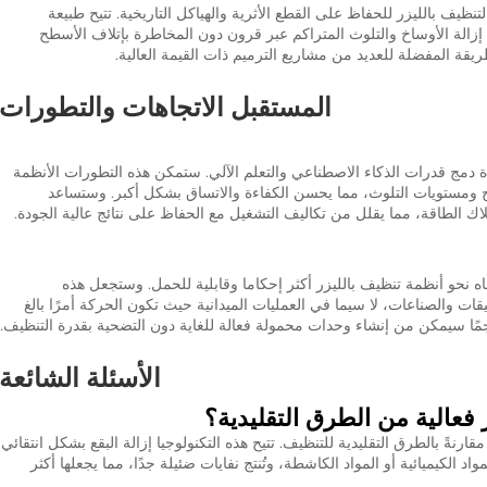
تنظيف بالليزر للحفاظ على القطع الأثرية والهياكل التاريخية. تتيح طبيعة
ين إزالة الأوساخ والتلوث المتراكم عبر قرون دون المخاطرة بإتلاف الأسطح
يقة المفضلة للعديد من مشاريع الترميم ذات القيمة العالية.
المستقبل الاتجاهات والتطورات
دة دمج قدرات الذكاء الاصطناعي والتعلم الآلي. ستمكن هذه التطورات الأنظمة
سطح ومستويات التلوث، مما يحسن الكفاءة والاتساق بشكل أكبر. وستساعد
ك الطاقة، مما يقلل من تكاليف التشغيل مع الحفاظ على نتائج عالية الجودة.
اه نحو أنظمة تنظيف بالليزر أكثر إحكاما وقابلية للحمل. وستجعل هذه
قات والصناعات، لا سيما في العمليات الميدانية حيث تكون الحركة أمرًا بالغ
جمًا سيمكن من إنشاء وحدات محمولة فعالة للغاية دون التضحية بقدرة التنظيف.
الأسئلة الشائعة
 فعالية من الطرق التقليدية؟
قارنةً بالطرق التقليدية للتنظيف. تتيح هذه التكنولوجيا إزالة البقع بشكل انتقائي
د الكيميائية أو المواد الكاشطة، وتُنتج نفايات ضئيلة جدًا، مما يجعلها أكثر