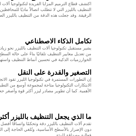
اكتشف قطاع الترميم المزايا الفريدة لتكنولوجيا آلات ال
التنظيف بالليزر التي لا تتطلب اتصالاً ماديًا للمحافظ
الرقيقة. وقد جعلت هذه الدقة من التنظيف بالليزر الطر
تكامل الذكاء الاصطناعي
يشير مستقبل تكنولوجيا آلات التنظيف بالليزر نحو زيا
من تعديل معايير التنظيف تلقائيًا بناءً على حالة ال
الخوارزميات الذكية في تحسين أنماط التنظيف واستهلا
التصغير والقدرة على النقل
إن التطورات المستمرة في تكنولوجيا الليزر تقود الاتج
الابتكارات التكنولوجيا متاحة لمجموعة أوسع من التطبي
الأهمية. كما أن تطوير مصادر ليزر أكثر قوة وأصغر ح
ما الذي يجعل التنظيف بالليزر أكثر
تقدم آلات التنظيف بالليزر دقة وتحكمًا واتساقًا أفضل م
دون الإضرار بالأسطح الأساسية، وتُلغي الحاجة إلى الموا
فعالية وصداقة للبيئة.