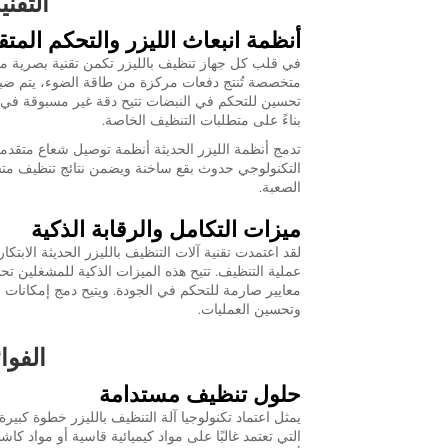
التقني
أنظمة انبعاث الليزر والتحكم المت
في قلب كل جهاز تنظيف بالليزر تكمن تقنية بصرية متطو
متخصصة تُنتج دفعات مركزة من طاقة الضوء، يتم ضبطه
تحسين للتحكم في النبضات تتيح دقة غير مسبوقة في 
بناءً على متطلبات التنظيف الخاصة.
تدمج أنظمة الليزر الحديثة أنظمة توصيل شعاع متقدمة
التكنولوجي حدوث بقع ساخنة ويضمن نتائج تنظيف متسق
الصعبة.
ميزات التكامل والرقابة الذكية
لقد اعتمدت تقنية آلات التنظيف بالليزر الحديثة الا
عملية التنظيف. تتيح هذه الميزات الذكية للمشغلين
وتحسين العمليات.
الفوائ
حلول تنظيف مستدامة
يمثل اعتماد تكنولوجيا آلة التنظيف بالليزر خطوة كب
التي تعتمد غالبًا على مواد كيميائية قاسية أو مواد كاشط