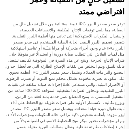
افتراضي ممتد
توفر سعر مصدر الليزر IPG قيمة استثنائية من خلال تشغيل خالٍ من
الصيانة، مما يلغي توقفات الإنتاج المكلفة، والانقطاعات الخدمية،
واستبدال المكونات الاستهلاكية التي تعاني منها أنظمة الليزر التقليدية.
يتضمن تصميم الليزر الليفي الحالة الصلبة المستخدم في سعر مصدر
الليزر IPG عدم وجود أجزاء متحركة أو مرايا هشّة أو عناصر استهلاكية
مثل لمبات الفلاش التي تتطلب صيانة دورية أو استبدالًا غير متوقعًا خلال
فترات الإنتاج الحرجة. وينتج عن هذه الميزة في الموثوقية تكاليف تشغيل
قابلة للتنبؤ، ويتم التخلص من نفقات الإصلاح الطارئة التي قد تُعطل جداول
التصنيع والتزامات العملاء. وتشمل سعر مصدر الليزر IPG أنظمة تحتوي
على مكونات بصرية مختومة بشكل محكم تمنع التلوث أو تسرب الرطوبة
أو الأضرار البيئية، والتي تستدعي عادةً إجراءات صيانة مكلفة في تقنيات
الليزر التقليدية. وتتجاوز الفترات التشغيلية المتوقعة 100,000 ساعة من
التشغيل المستمر، ما يمنح المصانع عمر خدمة يمتد لعقد من الزمن،
ويوزع تكاليف الاستثمار الأولية على فترات طويلة مع الحفاظ على أداء
ثابت طوال دورة حياة المعدات. ويشمل سعر مصدر الليزر IPG مصادر
ليزر مزودة بأنظمة تشخيص ذكية تراقب حالة المكونات ومؤشرات الأداء،
وتوفر مؤشرات تحذير مبكر تتيح التخطيط الاستباقي للصيانة بدلاً من
إجراء إصلاحات طارئة تفاعلية. وتظل متطلبات التبريد ضئيلة بفضل