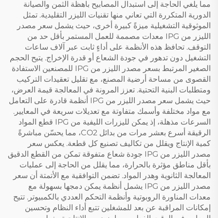
مما يلغي الحاجة إلى استبدال المصابيح باهظة الثمن والصيانة
الدورية المتكررة التي تعاني منها تقنيات الليزر التقليدية. تمثل
الموثوقية التشغيلية ميزةً كبيرة أخرى، حيث يشمل سعر مصدر
الليزر من IPG معدات مصممة للعمل المستمر بأقل حد من
التوقف. تحافظ هذه الأنظمة على أداءٍ ثابت عبر آلاف ساعات
التشغيل دون تدهور في جودة الشعاع أو قدرة الإخراج. يتيح الحجم
الصغير المرتبط بسعر مصدر الليزر من IPG للمصنعين الاستفادة
القصوى من مساحة أرضية المصنع، مع تقليل تعقيدات التركيب
ومتطلبات البنية التحتية. تعزز المرونة في المعالجة قيمة العرض،
حيث يشمل سعر مصدر الليزر من IPG أنظمة قادرة على التعامل
مع مواد مختلفة وأسمك متفاوتة مع تعديلات سريعة في المعايير.
السرعات مذهلة، إذ يمكن لليزرات الليفية من IPG قطع المواد
الرقيقة أسرع بعشر مرات من بدائل CO2، مما يحسّن مباشرةً
كمية الإنتاج ويقلل من تكاليف تصنيع كل قطعة. يعكس سعر
مصدر الليزر من IPG جودة شعاع متفوقة تمكن من القطع الدقيق
بأقل مناطق مؤثرة بالحرارة، مما يقلل من الحاجة إلى عمليات
المعالجة الثانوية وهدر المواد. تضمن التوافقية مع الأتمتة أن سعر
مصدر الليزر من IPG يشمل أنظمة يمكن دمجها بسهولة مع
معدات المناورة الروبوتية وأنظمة التحكم العددي بالكمبيوتر. تتيح
إمكانات المراقبة عن بعد للمشغلين تتبع أداء النظام وتحسين