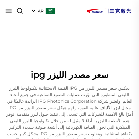
AR
سعر مصدر الليزر ipg
يعكس سعر مصدر الليزر من IPG القيمة الاستثنائية لتكنولوجيا الليزر
الليفي المتطورة التي ثوّرت عمليات التصنيع الصناعية في جميع أنحاء
العالم. وتُعتبر شركة IPG Photonics Corporation الرائدة عالميًا في
مجال ليزر الألياف عالية القوة، وفهم هيكل سعر مصدر الليزر من IPG
أمرًا بالغ الأهمية للشركات التي تسعى إلى تنفيذ حلول ليزر متقدمة. توفر
هذه الأنظمة الليزرية أداءً لا مثيل له من خلال تكنولوجيا الليزر الليفي
المبتكرة التي تحول الطاقة الكهربائية إلى أشعة ضوئية شديدة التركيز
بكفاءة استثنائية. ويتفاوت سعر مصدر الليزر من IPG بشكل كبير حسب