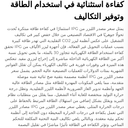
كفاءة استثنائية في استخدام الطاقة
وتوفير التكاليف
يمثل سعر مصدر الليزر من IPG استثمارًا في كفاءة طاقة مبتكرة تُحدث
تحولًا جوهريًا في الاقتصاد التصنيعي من خلال خفض كبير في تكاليف
التشغيل. على عكس أنظمة ليزر CO2 التقليدية التي تهدر طاقة كبيرة
بسبب عمليات التحويل غير الفعالة، فإن أجهزة ليزر الألياف من IPG تحقق
كفاءة استخدام الطاقة الكهربائية تتجاوز 30 بالمئة، ما يعني تحويل نسبة
أكبر من الطاقة الكهربائية الداخلة مباشرة إلى إخراج ليزري مفيد. تنعكس
هذه الميزة في وفورات فورية في تكاليف الكهرباء يمكن أن تقلل الفواتير
الشهرية بمئات الدولارات للعمليات التصنيعية عالية الحجم. يشمل سعر
مصدر الليزر من IPG أنظمة مصممة بتقنية ضخ ثنائية شبه موصلة
متقدمة، مما يلغي المكونات المهدرة للطاقة مثل مصادر الطاقة عالية
الجهد وأنظمة تدوير الغاز الضرورية لأنظمة الليزر التقليدية. وتظل درجة
حرارة التوليد منخفضة للغاية أثناء التشغيل، مما يقلل من متطلبات نظام
التبريد ويقلل بشكل إضافي من استهلاك الطاقة المرتبط بالحفاظ على
درجات الحرارة المثلى. يغطي سعر مصدر الليزر من IPG مصادر الليزر
التي تعمل بكفاءة في درجات الحرارة المحيطة دون الحاجة إلى أنظمة
تحكم بيئية معقدة، وبالتالي يلغي تكاليف البنية التحتية المكلفة للتحكم
المناخي. وتؤثر الكفاءة في الطاقة تأثيرًا مباشرًا في تقليل البصمة