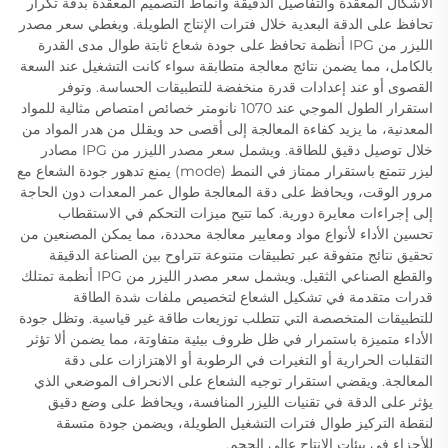
الأشكال المعقدة والتفاصيل الدقيقة وأنماط التصميم المعقدة بدقة تكرار
تحافظ على الدقة البعدية خلال فترات الإنتاج الطويلة. ويغطي سعر مصدر
الليزر من IPG أنظمة تحافظ على جودة شعاع ثابتة طوال مدى القدرة
بالكامل، مما يضمن نتائج معالجة متطابقة سواء كانت التشغيل عند السعة
القصوى أو عند إعدادات قدرة منخفضة للتطبيقات الحساسة. وتوفر
استقرار الطول الموجي عند 1070 نانومتر خصائص امتصاص مثالية للمواد
المعدنية، ما يزيد كفاءة المعالجة إلى أقصى حد ويقلل من هدر المواد من
خلال توصيل دقيق للطاقة. ويشمل سعر مصدر الليزر من IPG مصادر
ليزر تتمتع باستقرار ممتاز في النمط (mode) يمنع تدهور جودة الشعاع مع
مرور الوقت، ويحافظ على دقة المعالجة طوال عمر المعدات دون الحاجة
إلى إجراءات معايرة دورية. كما تتيح ميزات التحكم في الاستقطاب
تحسين الأداء لأنواع مواد ومعايير معالجة محددة، مما يمكن المصنعين من
تحقيق نتائج متفوقة عبر تطبيقات متنوعة تتراوح بين الصناعة الدقيقة
والقطع الصناعي الثقيل. ويشمل سعر مصدر الليزر من IPG أنظمة تمتلك
قدرات متقدمة في تشكيل الشعاع لتخصيص ملفات شدة الطاقة
للتطبيقات المتخصصة التي تتطلب توزيعات طاقة غير قياسية. وتظل جودة
الأداء متميزة باستمرار في ظل ظروف بيئية متفاوتة، مما يضمن ألا تؤثر
التقلبات الحرارية أو التغيرات في الرطوبة أو الاهتزازات على دقة
المعالجة. ويقضي استقرار توجيه الشعاع على الانحراف الموضعي الذي
يؤثر على الدقة في تقنيات الليزر المنافسة، ويحافظ على وضع دقيق
لنقطة التركيز طوال فترات التشغيل الطويلة، ويضمن جودة متسقة
للأجزاء في بيئات الإنتاج عالي الحجم.