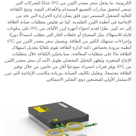
الكربونية، ما يجعل سعر مصدر الليزر من IPG جذابًا للشركات التي
تسعى لتحقيق مبادرات التصنيع المستدام والأهداف البيئية. وتتيح الكفاءة
العالية التشغيل المستمر دون قلق بشأن إدارة الحرارة التي تحد من
الإنتاجية في أنظمة الليزر التقليدية. كما تم تقليص متطلبات صيانة الطاقة
إلى حد كبير، نظرًا لعدم احتواء أجهزة ليزر الألياف من IPG على مكونات
قابلة للاستهلاك مثل المصباح أو خلطات الغاز التي تتطلب استبدالًا دوريًا
وإجراءات تستهلك الكثير من الطاقة. ويشمل سعر مصدر الليزر من IPG
أنظمة مزودة بخصائص ذكية لإدارة الطاقة تقوم تلقائيًا بتعديل استهلاك
الطاقة بناءً على متطلبات المعالجة، مما يحسّن الكفاءة خلال متطلبات
الإنتاج المتغيرة. ويُظهر التحليل التشغيلي طويل الأمد أن سعر مصدر الليزر
من IPG يوفر فترات استرداد نموذجيًا أقل من عامين من خلال توفير
الطاقة مجتمعةً، وتقليل تكاليف الصيانة، وزيادة مكاسب الإنتاجية التي تبرر
الاستثمار الأولي للمصنعين ذوي التفكير الاستباقي.