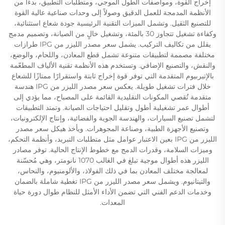
إخراج القوة، ومواصفات الطول الموجي، ومتطلبات التطبيق، بدءًا من
الأنظمة المدمجة للعمل الدقيق وصولاً إلى وحدات صناعية عالية القوة
للتصنيع الثقيل. وتشمل الميزات التقنية الرئيسية جودة شعاع استثنائية،
وكفاءة تشغيل تتجاوز 30 بالمئة، وتشغيل خالٍ من الصيانة، وتصميم مدمج
يقلل من تكاليف التركيب. يشمل سعر مصدر الليزر من IPG طرازات
مختلفة مصممة لتطبيقات متنوعة تشمل قطع المعادن، واللحام، والوضع،
والنقش، والتصنيع الإضافي. وتستخدم هذه الأنظمة تقنية الألياف المطعّمة
بالإتيربيوم المتقدمة التي توفر قوة إخراج ثابتة واستقرارًا ممتازًا للشعاع
خلال فترات تشغيل طويلة. يعكس سعر مصدر الليزر من IPG هندسة
متقدمة تُقصي المكونات التقليدية القائمة على المصباح، مما يؤدي إلى
أطوال عمر تشغيلية أطول وتقليل احتياجات الصيانة. وتمتد التطبيقات
لتشمل تصنيع السيارات، والهندسة الجوية والفضائية، وإنتاج الإلكترونيات،
وتصنيع الأجهزة الطبية، وصناعة المجوهرات. ويأخذ هيكل سعر مصدر
الليزر من IPG بعين الاعتبار عوامل مثل متطلبات التبريد، وأنظمة التحكم،
وميزات السلامة، وقدرات الدمج مع خطوط الإنتاج الحالية. توفر مصادر
الليزر هذه أطوال موجية تبلغ في الغالب 1070 نانومتر، وهي مُحسّنة
لمعالجة مختلف المعادن بما في ذلك الفولاذ، والألومنيوم، والنحاس،
والتيتانيوم. ويشمل سعر مصدر الليزر من IPG تغطية شاملة بالضمان
وخدمات الدعم الفني التي تضمن الأداء الأمثل للنظام طوال دورة حياة
المعدات.