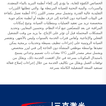
الخصائص الكفؤة للغاية، ما يؤدي إلى إلغاء أنظمة التبريد بالماء المعقدة،
والمبردات، والبنية التحتية للصيانة المرتبطة بها، والتي تتطلبها الليزرات
التقليدية عالية القدرة. وتشمل سعر مصدر الليزر IPG أنظمة تعمل بكفاءة
في البيئات الصناعية دون الحاجة إلى غرف نظيفة أو أنظمة تحكم جوية
متخصصة تزيد من تعقيد العمليات ومتطلبات الصيانة. وتتيح إمكانات
المراقبة عن بعد للمصنّعين تتبع أداء النظام، وتحسين المعايير، وتحديد
المشكلات المحتملة قبل أن تؤثر على الإنتاج، ما يزيد من وقت التشغيل
الفعلي والإنتاجية. وتُقاس فترات الخدمة بالسنوات وليس بالأشهر، وتقتصر
الصيانة الروتينية على إجراءات تنظيف بسيطة وتحديثات برمجية يمكن
تنفيذها بواسطة موظفي المنشأة دون الحاجة إلى فني ليزر متخصص.
ويشمل سعر مصدر الليزر IPG معدات ذات تصميم وحداتي يسمح
باستبدال المكونات بسرعة في حال اقتضت الخدمة ذلك، ويقلل من
توقفات العمل ويقلل من تكاليف الخدمة من خلال إجراءات إصلاح فعالة
تستعيد السعة التشغيلية الكاملة بسرعة.