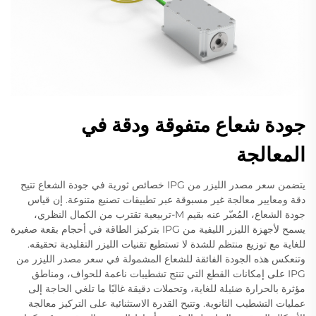
جودة شعاع متفوقة ودقة في
المعالجة
يتضمن سعر مصدر الليزر من IPG خصائص ثورية في جودة الشعاع تتيح
دقة ومعايير معالجة غير مسبوقة عبر تطبيقات تصنيع متنوعة. إن قياس
جودة الشعاع، المُعبّر عنه بقيم M-تربيعية تقترب من الكمال النظري،
يسمح لأجهزة الليزر الليفية من IPG بتركيز الطاقة في أحجام بقعة صغيرة
للغاية مع توزيع منتظم للشدة لا تستطيع تقنيات الليزر التقليدية تحقيقه.
وتنعكس هذه الجودة الفائقة للشعاع المشمولة في سعر مصدر الليزر من
IPG على إمكانات القطع التي تنتج تشطيبات ناعمة للحواف، ومناطق
مؤثرة بالحرارة ضئيلة للغاية، وتحملات دقيقة غالبًا ما تلغي الحاجة إلى
عمليات التشطيب الثانوية. وتتيح القدرة الاستثنائية على التركيز معالجة