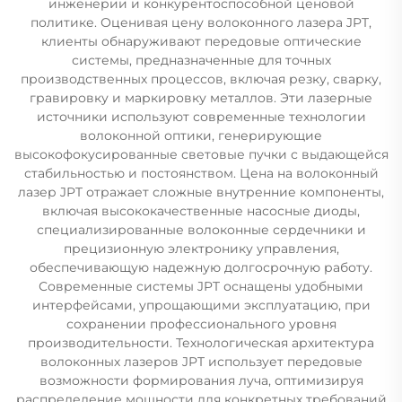
инженерии и конкурентоспособной ценовой
политике. Оценивая цену волоконного лазера JPT,
клиенты обнаруживают передовые оптические
системы, предназначенные для точных
производственных процессов, включая резку, сварку,
гравировку и маркировку металлов. Эти лазерные
источники используют современные технологии
волоконной оптики, генерирующие
высокофокусированные световые пучки с выдающейся
стабильностью и постоянством. Цена на волоконный
лазер JPT отражает сложные внутренние компоненты,
включая высококачественные насосные диоды,
специализированные волоконные сердечники и
прецизионную электронику управления,
обеспечивающую надежную долгосрочную работу.
Современные системы JPT оснащены удобными
интерфейсами, упрощающими эксплуатацию, при
сохранении профессионального уровня
производительности. Технологическая архитектура
волоконных лазеров JPT использует передовые
возможности формирования луча, оптимизируя
распределение мощности для конкретных требований