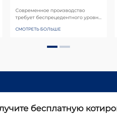
Современное производство
требует беспрецедентного уровня
точности, эффективности и
СМОТРЕТЬ БОЛЬШЕ
автоматизации, чтобы оставаться
конкурентоспособным на
глобальном рынке сегодняшнего
дня. Интеграция передового
оборудования в
автоматизированные
производственные линии стала
необходимостью для
изготовления...
лучите бесплатную котиро