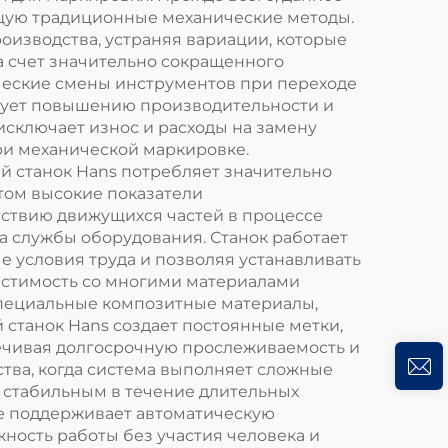
щую традиционные механические методы.
оизводства, устраняя вариации, которые
 счет значительно сокращенного
ческие смены инструментов при переходе
вует повышению производительности и
сключает износ и расходы на замену
ри механической маркировке.
 станок Hans потребляет значительно
том высокие показатели
ствию движущихся частей в процессе
а службы оборудования. Станок работает
 условия труда и позволяя устанавливать
естимость со многими материалами
 специальные композитные материалы,
станок Hans создает постоянные метки,
печивая долгосрочную прослеживаемость и
тва, когда система выполняет сложные
я стабильным в течение длительных
е поддерживает автоматическую
ость работы без участия человека и