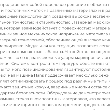
представляет собой передовое решение в области
и постоянных меток на различных материалах и в р
зерные технологии для создания высококачественн
льной точностью и стабильностью. Лазерная маркиро
а, которая взаимодействует с поверхностью матери
 минимальное механическое напряжение материала и
зерной технологией, обеспечивающей высокое каче
аркировки. Модульная конструкция позволяет легк
при этом компактные габариты. Устройство оснаще
м легко создавать сложные узоры маркировки, лог
ния. Системы контроля температуры обеспечивают 
мы точного позиционирования гарантируют постоян
овочная машина Hans поддерживает несколько реж
ляет оптимизировать процесс под различные типы м
чают защитные кожухи, аварийные кнопки остановки
дартам безопасности. Оборудование демонстрирует
рамики, стекла и композитных материалов, что дела
ости мониторинга в реальном времени предоставл