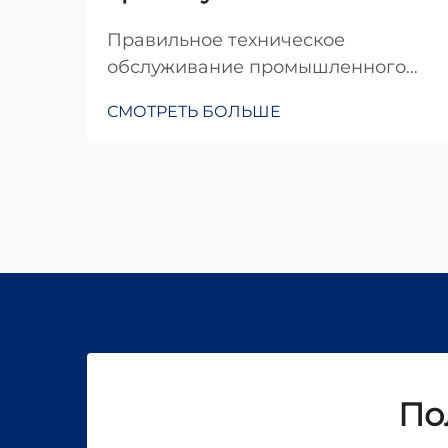
Правильное техническое
обслуживание промышленного
оборудования для лазерного
СМОТРЕТЬ БОЛЬШЕ
сверления является одним из
важнейших факторов,
определяющих эксплуатационную
эффективность и срок службы
оборудования в современных
производственных условиях.
Когда организации инвестируют в
технологии прецизионного
сверления...
По