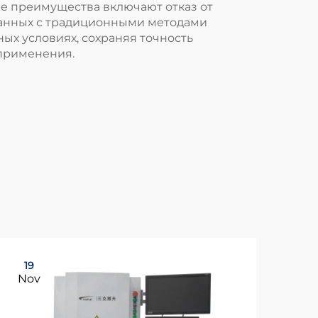
е преимущества включают отказ от
язанных с традиционными методами
х условиях, сохраняя точность
 применения.
19
19
Nov
No