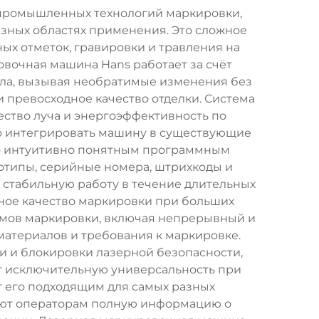
 промышленных технологий маркировки,
азных областях применения. Это сложное
ых отметок, гравировки и травления на
вочная машина Hans работает за счёт
ала, вызывая необратимые изменения без
 превосходное качество отделки. Система
ство луча и энергоэффективность по
о интегрировать машину в существующие
но интуитивно понятным программным
отипы, серийные номера, штрихкоды и
стабильную работу в течение длительных
ное качество маркировки при больших
имов маркировки, включая непрерывный и
атериалов и требования к маркировке.
 и блокировки лазерной безопасности,
 исключительную универсальность при
ет его подходящим для самых разных
яют операторам полную информацию о