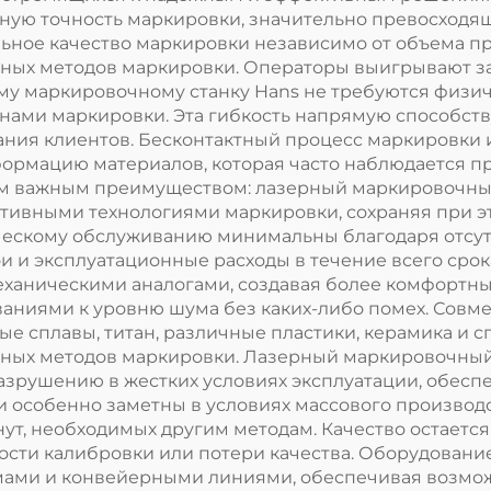
ную точность маркировки, значительно превосходя
ьное качество маркировки независимо от объема пр
чных методов маркировки. Операторы выигрывают за
ому маркировочному станку Hans не требуются физи
ами маркировки. Эта гибкость напрямую способст
ния клиентов. Бесконтактный процесс маркировки и
формацию материалов, которая часто наблюдается п
м важным преимуществом: лазерный маркировочный
тивными технологиями маркировки, сохраняя при э
ическому обслуживанию минимальны благодаря отсут
и и эксплуатационные расходы в течение всего срок
ханическими аналогами, создавая более комфортные
аниями к уровню шума без каких-либо помех. Совм
ые сплавы, титан, различные пластики, керамика и
ных методов маркировки. Лазерный маркировочный 
азрушению в жестких условиях эксплуатации, обес
и особенно заметны в условиях массового производс
ут, необходимых другим методам. Качество остаетс
ости калибровки или потери качества. Оборудовани
ами и конвейерными линиями, обеспечивая возможн