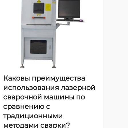
Каковы преимущества
Ка
использования лазерной
вс
сварочной машины по
ла
сравнению с
Сов
традиционными
отм
методами сварки?
тех