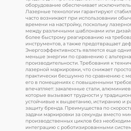
оборудование обеспечивает исключитель
Лазерные технологии гарантируют стабил
часто возникают при использовании обы
времени на настройку, поскольку лазерн
между различными шаблонами или дизайн
более быстрому реагированию на требова
инструментов, а также предотвращает де
Энергоэффективность является еще одни
меньше энергии по сравнению с альтерна
производительности. Требования к техн
лазерной маркировки, что снижает просто
практически бесшумно по сравнению с ме
его в помещениях с повышенными требов
впечатляет: закаленные стали, алюминиев
которые вызывают трудности у традицион
устойчивые к выцветанию, истиранию и р
защиту бренда. Преимущества по скорост
задачи маркировки за секунды вместо мин
производственных циклов без необходим
интеграцию с роботизированными систем