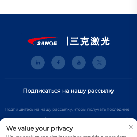
Подписаться на нашу рассылку
Подпишитесь на нашу рассылку, чтобы получать последние
новости отрасли, обновления и экспертные мнения нашей
We value your privacy
команды.