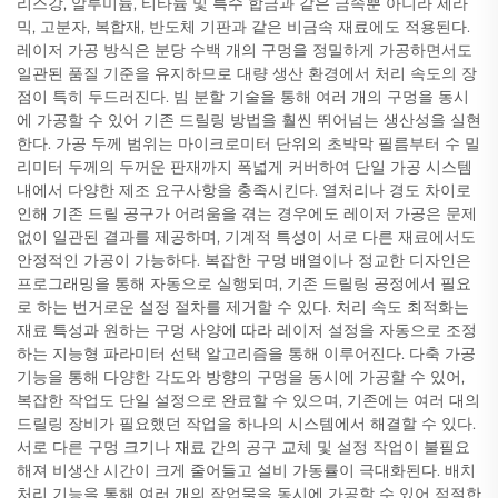
리스강, 알루미늄, 티타늄 및 특수 합금과 같은 금속뿐 아니라 세라
믹, 고분자, 복합재, 반도체 기판과 같은 비금속 재료에도 적용된다.
레이저 가공 방식은 분당 수백 개의 구멍을 정밀하게 가공하면서도
일관된 품질 기준을 유지하므로 대량 생산 환경에서 처리 속도의 장
점이 특히 두드러진다. 빔 분할 기술을 통해 여러 개의 구멍을 동시
에 가공할 수 있어 기존 드릴링 방법을 훨씬 뛰어넘는 생산성을 실현
한다. 가공 두께 범위는 마이크로미터 단위의 초박막 필름부터 수 밀
리미터 두께의 두꺼운 판재까지 폭넓게 커버하여 단일 가공 시스템
내에서 다양한 제조 요구사항을 충족시킨다. 열처리나 경도 차이로
인해 기존 드릴 공구가 어려움을 겪는 경우에도 레이저 가공은 문제
없이 일관된 결과를 제공하며, 기계적 특성이 서로 다른 재료에서도
안정적인 가공이 가능하다. 복잡한 구멍 배열이나 정교한 디자인은
프로그래밍을 통해 자동으로 실행되며, 기존 드릴링 공정에서 필요
로 하는 번거로운 설정 절차를 제거할 수 있다. 처리 속도 최적화는
재료 특성과 원하는 구멍 사양에 따라 레이저 설정을 자동으로 조정
하는 지능형 파라미터 선택 알고리즘을 통해 이루어진다. 다축 가공
기능을 통해 다양한 각도와 방향의 구멍을 동시에 가공할 수 있어,
복잡한 작업도 단일 설정으로 완료할 수 있으며, 기존에는 여러 대의
드릴링 장비가 필요했던 작업을 하나의 시스템에서 해결할 수 있다.
서로 다른 구멍 크기나 재료 간의 공구 교체 및 설정 작업이 불필요
해져 비생산 시간이 크게 줄어들고 설비 가동률이 극대화된다. 배치
처리 기능을 통해 여러 개의 작업물을 동시에 가공할 수 있어 적절한