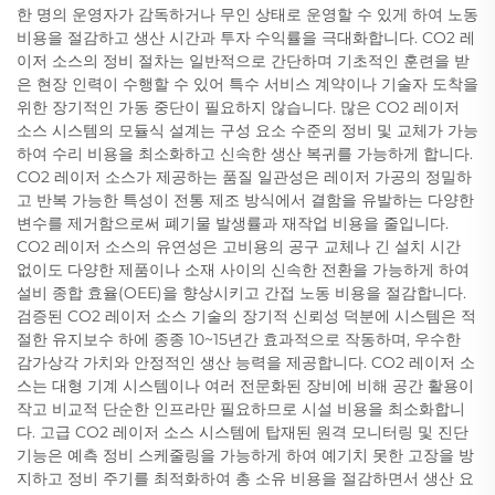
한 명의 운영자가 감독하거나 무인 상태로 운영할 수 있게 하여 노동
비용을 절감하고 생산 시간과 투자 수익률을 극대화합니다. CO2 레
이저 소스의 정비 절차는 일반적으로 간단하며 기초적인 훈련을 받
은 현장 인력이 수행할 수 있어 특수 서비스 계약이나 기술자 도착을
위한 장기적인 가동 중단이 필요하지 않습니다. 많은 CO2 레이저
소스 시스템의 모듈식 설계는 구성 요소 수준의 정비 및 교체가 가능
하여 수리 비용을 최소화하고 신속한 생산 복귀를 가능하게 합니다.
CO2 레이저 소스가 제공하는 품질 일관성은 레이저 가공의 정밀하
고 반복 가능한 특성이 전통 제조 방식에서 결함을 유발하는 다양한
변수를 제거함으로써 폐기물 발생률과 재작업 비용을 줄입니다.
CO2 레이저 소스의 유연성은 고비용의 공구 교체나 긴 설치 시간
없이도 다양한 제품이나 소재 사이의 신속한 전환을 가능하게 하여
설비 종합 효율(OEE)을 향상시키고 간접 노동 비용을 절감합니다.
검증된 CO2 레이저 소스 기술의 장기적 신뢰성 덕분에 시스템은 적
절한 유지보수 하에 종종 10~15년간 효과적으로 작동하며, 우수한
감가상각 가치와 안정적인 생산 능력을 제공합니다. CO2 레이저 소
스는 대형 기계 시스템이나 여러 전문화된 장비에 비해 공간 활용이
작고 비교적 단순한 인프라만 필요하므로 시설 비용을 최소화합니
다. 고급 CO2 레이저 소스 시스템에 탑재된 원격 모니터링 및 진단
기능은 예측 정비 스케줄링을 가능하게 하여 예기치 못한 고장을 방
지하고 정비 주기를 최적화하여 총 소유 비용을 절감하면서 생산 요