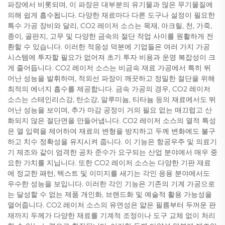
파장에서 비롯되며, 이 파장은 대부분의 유기물과 많은 무기물질에
의해 쉽게 흡수됩니다. 다양한 재료마다 다른 도구나 설정이 필요한
특수 가공 장비와 달리, CO2 레이저 소스는 목재, 아크릴, 천, 가죽,
종이, 골판지, 고무 및 다양한 금속의 절단 작업 사이를 원활하게 전
환할 수 있습니다. 이러한 적응성 덕분에 기업들은 여러 가지 가공
시스템에 투자할 필요가 없어져 초기 투자 비용과 운영 복잡성이 크
게 줄어듭니다. CO2 레이저 소스는 비금속 재료 가공에서 특히 뛰
어난 성능을 발휘하며, 적외선 파장이 깨끗하고 정밀한 절단을 위해
최적의 에너지 흡수를 제공합니다. 금속 가공의 경우, CO2 레이저
소스는 스테인리스강, 탄소강, 알루미늄, 티타늄 등의 재료에서도 뛰
어난 성능을 보이며, 추가 마감 공정이 거의 필요 없는 매끄럽고 산
화되지 않은 절단면을 만들어냅니다. CO2 레이저 소스의 열적 특성
은 열 입력을 제어하여 재료의 변형을 방지하고 두께 변화에도 불구
하고 치수 정확성을 유지시켜 줍니다. 이 기능은 항공우주 및 의료기
기 제조와 같이 엄격한 공차 준수가 요구되는 산업 분야에서 매우 중
요한 가치를 지닙니다. 또한 CO2 레이저 소스는 다양한 기판 재료
에 정교한 패턴, 텍스트 및 이미지를 새기는 각인 응용 분야에서도
우수한 성능을 보입니다. 이러한 각인 기능은 기존의 기계 가공으로
는 달성할 수 없는 제품 개인화, 브랜드화 및 예술적 활용 가능성을
열어줍니다. CO2 레이저 소스의 유연성은 얇은 필름부터 두꺼운 판
재까지 두께가 다양한 재료를 기계적 조정이나 도구 교체 없이 처리