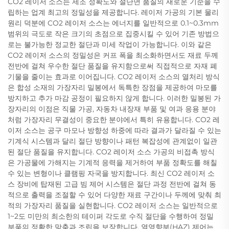
CO2 레이저 소스는 제조 정확도와 절단면 품질의 새로운 기준을 수
립하는 업계 최고의 정밀성을 제공합니다. 레이저 가공의 기본 물리
원리 덕분에 CO2 레이저 소스는 에너지를 일반적으로 0.1~0.3mm
범위의 극도로 작은 크기의 초점으로 집중시킬 수 있어 기존 방법으
로는 불가능한 정교한 절단과 미세 작업이 가능합니다. 이와 같은
CO2 레이저 소스의 정밀성은 커프 폭을 최소화하면서도 재료 두께
전반에 걸쳐 우수한 절단 품질을 유지함으로써 직접적으로 자재 폐
기물을 줄이는 효과로 이어집니다. CO2 레이저 소스의 열처리 방식
은 합성 소재의 가장자리 밀봉에서 독특한 장점을 제공하여 마모를
방지하고 추가 마감 공정이 필요하지 않게 합니다. 이러한 밀봉된 가
장자리의 이점은 직물 가공, 자동차 내장재 부품 및 여과 응용 분야
처럼 가장자리 무결성이 중요한 분야에서 특히 유용합니다. CO2 레
이저 소스는 공구 마모나 방향성 하중에 따라 결과가 달라질 수 있는
기계식 시스템과 달리 절단 방향이나 패턴 복잡성에 관계없이 일관
된 절단 품질을 유지합니다. CO2 레이저 소스 가공의 비접촉 방식
은 가공물에 가해지는 기계적 응력을 제거하여 부품 정확도를 해칠
수 있는 변형이나 클램핑 자국을 방지합니다. 최신 CO2 레이저 소
스 장비에 탑재된 고급 빔 제어 시스템은 절단 과정 전반에 걸쳐 동
적으로 출력을 조절할 수 있어 다양한 재료 구간이나 두께에 맞춰 최
적의 가장자리 품질을 실현합니다. CO2 레이저 소스는 일반적으로
1~2도 미만의 최소한의 테이퍼 각도로 수직 절단을 수행하여 정밀
부품의 정확한 맞춤과 조립을 보장합니다. 열영향부(HAZ) 제어는