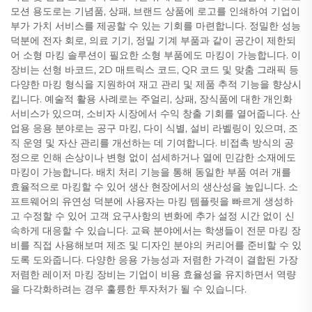
모션 용도로는 기념품, 상패, 브랜드 상품에 로고를 인쇄하여 기업이
부가 가치 서비스를 제공할 수 있는 기회를 마련합니다. 정밀한 성능
덕분에 전자 회로, 의료 기기, 정밀 기계 부품과 같이 공간이 제한되
어 소형 마킹 솔루션이 필요한 소형 부품에도 마킹이 가능합니다. 이
장비는 선형 바코드, 2D 매트릭스 코드, QR 코드 및 맞춤 그래픽 등
다양한 마킹 형식을 지원하여 재고 관리 및 제품 추적 기능을 향상시
킵니다. 예술적 활용 사례로는 주얼리, 상패, 장식품에 대한 개인화
서비스가 있으며, 소비자 시장에서 수익 창출 기회를 열어줍니다. 산
업용 응용 분야로는 공구 마킹, 다이 식별, 설비 라벨링이 있으며, 조
직 운영 및 자산 관리를 개선하는 데 기여합니다. 비접촉 방식의 공
정으로 인해 손상이나 변형 없이 섬세하거나 열에 민감한 소재에도
마킹이 가능합니다. 배치 처리 기능을 통해 동일한 부품 여러 개를
효율적으로 마킹할 수 있어 생산 현장에서의 생산성을 높입니다. 소
프트웨어의 유연성 덕분에 사용자는 마킹 템플릿을 빠르게 생성하
고 수정할 수 있어 고객 요구사항의 변화에 추가 설정 시간 없이 신
속하게 대응할 수 있습니다. 교육 분야에서는 학생들이 전문 마킹 장
비를 직접 사용해보며 제조 및 디자인 분야의 커리어를 준비할 수 있
도록 도와줍니다. 다양한 응용 가능성과 저렴한 가격이 결합된 가장
저렴한 레이저 마킹 장비는 기업이 비용 효율성을 유지하면서 역량
을 다각화하려는 경우 훌륭한 투자처가 될 수 있습니다.