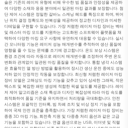
술은 기존의 레이저 유형에 비해 우수한 빔 품질과 안정성을 제공하
여 다양한 소재와 응용 분야에서 일관된 마킹 결과를 보장합니다. 첨
단 제어 시스템은 정밀한 갈바노 스캐닝 헤드를 특징으로 하며, 뛰어
난 위치 결정 정확도와 반복성을 제공하여 정교한 디자인과 미세한
디테일을 구현할 수 있습니다. 가장 저렴한 레이저 마킹 장비는 벡터
및 래스터 마킹 모드를 지원하는 고도화된 소프트웨어 플랫폼을 채
택하여 다양한 마킹 요구 사항에 유연하게 대응할 수 있습니다. 실시
간 모니터링 기능은 레이저 성능 매개변수를 추적하여 생산 품질에
영향을 줄 수 있는 문제를 조기에 경고합니다. 온도 보상 시스템은
환경 조건에 따라 자동으로 레이저 매개변수를 조정하여 주변 온도
변화와 관계없이 일관된 마킹 품질을 유지합니다. 통합 냉각 시스템
은 효율적인 열 방산 방법을 활용하여 장시간 생산 운전 중에도 성능
저하 없이 안정적인 작동을 보장합니다. 최신형 저렴한 레이저 마킹
장비 모델은 고해상도 마킹 기능을 갖추고 있어 상세한 그래픽, 작은
텍스트 및 복잡한 패턴 생성에 적합한 픽셀 밀도를 제공합니다. 레이
저 제어 알고리즘은 소재 특성과 디자인 복잡성에 따라 마킹 속도를
최적화하여 품질 기준을 유지하면서 처리량을 극대화합니다. 안전
시스템은 포괄적인 인터록, 빔 차폐 조치 및 비상 정지 기능을 포함
하여 국제 안전 표준을 충족합니다. 가장 저렴한 레이저 마킹 장비는
종종 3D 마킹 기능, 회전축 지원 및 다중층 처리 옵션과 같은 고급
기능을 포함하고 있습니다. 연결 옵션으로는 USB, 이더넷 및 직렬