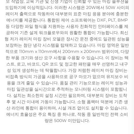
모 작업장, 교육 기관 및 신생 기업이 신뢰할 수 있는 마킹 솔루션을
도입하기에 이상적입니다. 이러한 시스템은 20W에서 50W 사이의
레이저 출력으로 작동하여 대부분의 표준 마킹 응용 분야에 충분한
에너지를 제공합니다. 통합된 제어 소프트웨어는 DXF, PLT, BMP
등 다양한 파일 형식을 지원하는 사용자 친화적인 인터페이스를 제
공하여 기존 설계 워크플로우와의 원활한 통합이 가능합니다. 최신
형 저가 레이저 마킹 장비 모델은 장시간 운전 중에도 일관된 성능을
보장하는 첨단 냉각 시스템을 탑재하고 있습니다. 마킹 영역은 일반
적으로 110mm x 110mm에서 200mm x 200mm 범위이며, 다양
한 부품 크기와 생산 요구 사항을 수용할 수 있습니다. 이 장비는 텍
스트, 로고, 바코드, QR 코드 및 정교한 패턴을 매우 선명하고 내구
성 있게 생성하는 데 탁월합니다. 가장 저렴한 레이저 마킹 장비는
비접촉 방식의 가공을 사용하므로 공구 마모가 없으며 유지보수 비
용을 크게 줄일 수 있습니다. 품질 관리 기능으로는 레이저 성능과
마킹 일관성을 실시간으로 추적하는 모니터링 시스템이 포함됩니
다. 설치는 최소한의 설정 시간만 필요하며, 대부분의 장비는 도착
후 몇 시간 이내에 가동이 가능합니다. 소형 폼팩터 덕분에 기존 생
산 라인에 통합이 용이하며, 시설 개조 없이도 설치할 수 있습니다.
에너지 효율성은 주요 특징 중 하나로, 작동 중 일반적인 전력 소비
량은 500W 미만입니다.