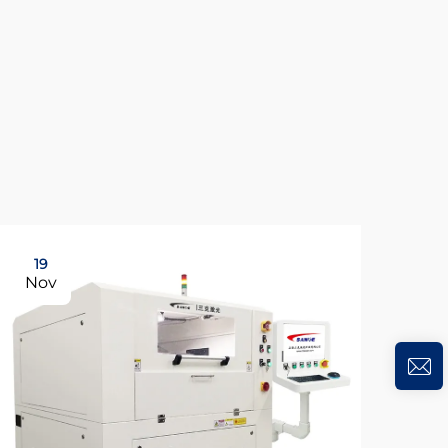
19
19
Nov
No