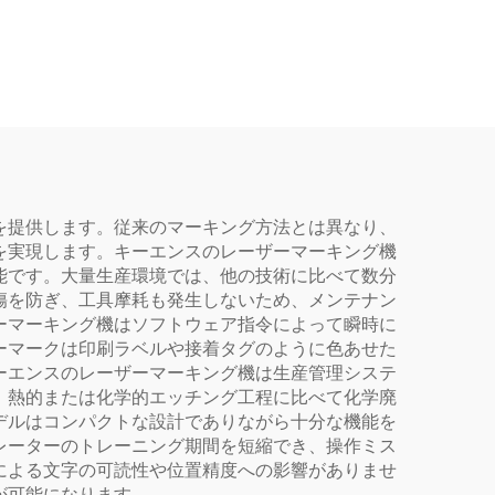
を提供します。従来のマーキング方法とは異なり、
を実現します。キーエンスのレーザーマーキング機
能です。大量生産環境では、他の技術に比べて数分
傷を防ぎ、工具摩耗も発生しないため、メンテナン
ーマーキング機はソフトウェア指令によって瞬時に
ーマークは印刷ラベルや接着タグのように色あせた
ーエンスのレーザーマーキング機は生産管理システ
、熱的または化学的エッチング工程に比べて化学廃
デルはコンパクトな設計でありながら十分な機能を
レーターのトレーニング期間を短縮でき、操作ミス
による文字の可読性や位置精度への影響がありませ
が可能になります。