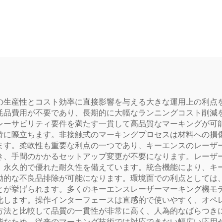
の生産性とコスト効率に直接影響を与える大きな運用上の利点
耗品費用が不要であり、長期的に大幅なランニングコスト削減
レーサビリティ要件を満たす一貫して高品質なマーキングが可
特に際立ちます。非接触式のマーキングプロセスは材料への損
ます。柔軟性も重要な利点の一つであり、キーエンスのレーザ
き、手間のかかるセットアップ変更が不要になります。レーザ
、永久的で優れた耐久性を備えています。統合機能により、キ
動的な不良品排除が可能になります。環境面での利点としては
とが挙げられます。多くのキーエンスレーザーマーキング機モ
化します。操作インターフェースは直感的で使いやすく、オペ
方法と比較して品質の一貫性が非常に高く、人為的なばらつき
能なため、従来のマーキング技術では対応できない幅広い応用