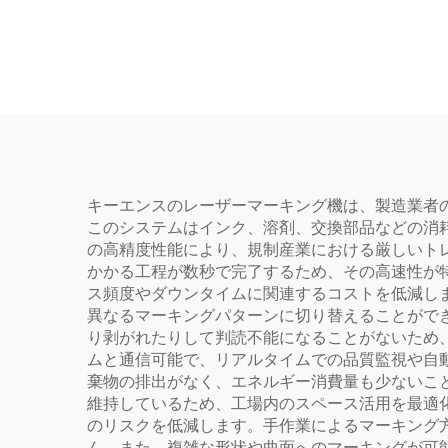
Linos 4401-561-000-26
キーエンスのレーザーマーキング機は、製造業者
このシステムはインク、溶剤、交換部品などの消
の高精度性能により、規制産業における厳しいト
かかる工程が数秒で完了するため、その高速性が
ス頻度やダウンタイムに関連するコストを低減し
異なるマーキングパターンに切り替えることがで
り剥がれたりして判読不能になることがないため
ムと通信可能で、リアルタイムでの品質監視や自
棄物の排出がなく、エネルギー消費量も少ないこ
維持しているため、工場内のスペース活用を最適
のリスクを低減します。手作業によるマーキング
ん。また、複雑な形状や曲面へのマーキングが可