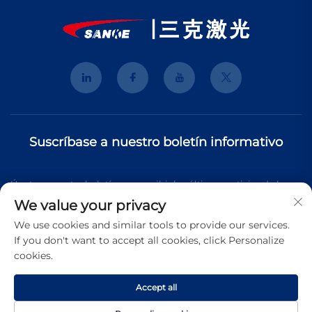
Suscríbase a nuestro boletín informativo
Únete a nuestro boletín para recibir las últimas noticias de la
We value your privacy
industria, actualizaciones y perspectivas de nuestro equipo.
We use cookies and similar tools to provide our services.
If you don't want to accept all cookies, click Personalize
cookies.
Suscribirse
Accept all
Copyright © 2026 Shanghai 3K Laser Technology Co., Ltd. Todos