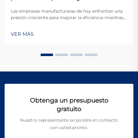
Las empresas manufactureras de hoy enfrentan una
presión creciente para mejorar la eficiencia mientras
mantienen estándares excepcionales de calidad. La
aparición de máquinas portátiles de soldadura láser
VER MÁS
ha revolucionado la industria de la soldadura al
ofrecer una movilidad sin precedentes, p...
Obtenga un presupuesto
gratuito
Nuestro representante se pondrá en contacto
con usted pronto.