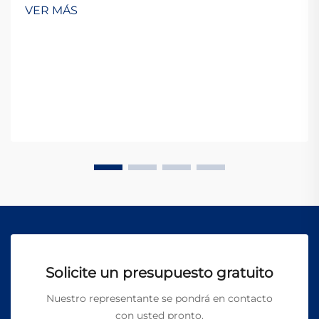
dispositivos sofisticados utilizan haces de láser
VER MÁS
enfocados para marcar, grabar o cortar
permanentemente diversos materiales con exce...
Solicite un presupuesto gratuito
Nuestro representante se pondrá en contacto
con usted pronto.