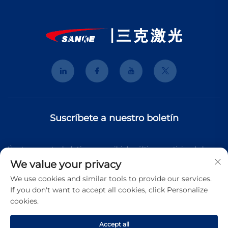
Suscríbete a nuestro boletín
Únete a nuestro boletín para recibir las últimas noticias de la
We value your privacy
industria, actualizaciones y perspectivas de nuestro equipo.
We use cookies and similar tools to provide our services.
If you don't want to accept all cookies, click Personalize
cookies.
Suscribirse
Accept all