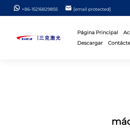
+86-15216829855
[email protected]
Página Principal
Ac
Descargar
Contáct
máq