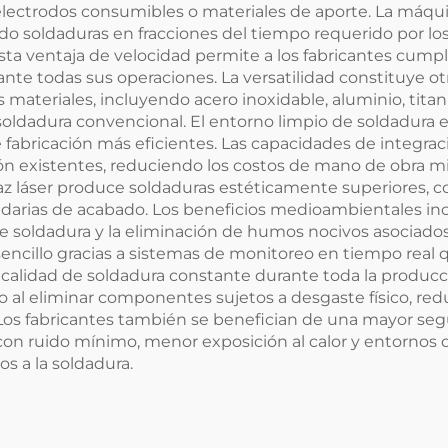
e electrodos consumibles o materiales de aporte. La máqu
do soldaduras en fracciones del tiempo requerido por l
sta ventaja de velocidad permite a los fabricantes cump
nte todas sus operaciones. La versatilidad constituye o
s materiales, incluyendo acero inoxidable, aluminio, tit
 soldadura convencional. El entorno limpio de soldadura 
de fabricación más eficientes. Las capacidades de integ
ón existentes, reduciendo los costos de mano de obra mie
az láser produce soldaduras estéticamente superiores, co
ndarias de acabado. Los beneficios medioambientales 
de soldadura y la eliminación de humos nocivos asociad
 sencillo gracias a sistemas de monitoreo en tiempo rea
 calidad de soldadura constante durante toda la producci
ipo al eliminar componentes sujetos a desgaste físico, r
Los fabricantes también se benefician de una mayor segur
con ruido mínimo, menor exposición al calor y entornos 
os a la soldadura.