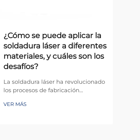
¿Cómo se puede aplicar la
guí
soldadura láser a diferentes
ex
materiales, y cuáles son los
Com
desafíos?
fun
haz
La soldadura láser ha revolucionado
VER
indu
los procesos de fabricación
evo
modernos al ofrecer una precisión y
y l
VER MÁS
versatilidad sin precedentes en la
con
unión de diversos materiales. Esta
ind
técnica avanzada utiliza haces de
apli
láser enfocados para crear
pro