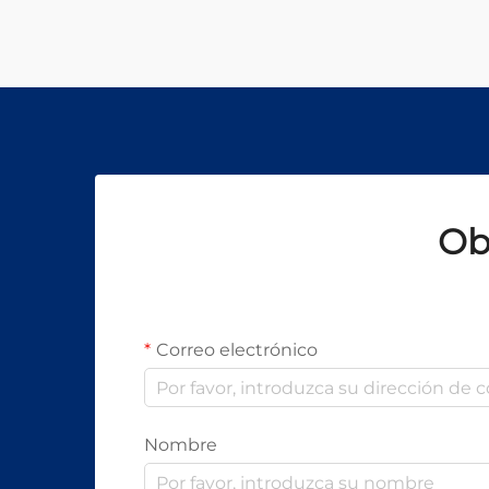
materiales. Sin embargo, los
potentes haces de láser utilizados
en estos sistemas representan un
riesgo significativo...
Ob
Correo electrónico
Nombre