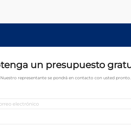
Los métodos tradicionales de
limpieza suelen basarse en
productos químicos agresivos,
materiales abrasivos y procesos...
tenga un presupuesto gratu
Nuestro representante se pondrá en contacto con usted pronto.