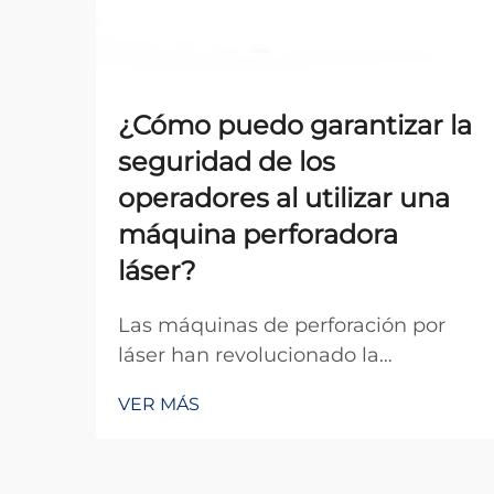
¿Cómo puedo garantizar la
seguridad de los
operadores al utilizar una
máquina perforadora
láser?
Las máquinas de perforación por
láser han revolucionado la
fabricación de precisión en diversas
VER MÁS
industrias, ofreciendo una exactitud
y eficiencia inigualables para crear
microagujeros en diversos