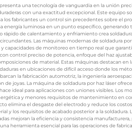
presenta una tecnología de vanguardia en la unión preci
duraderas con una exactitud excepcional. Este equipo so
o a los fabricantes un control sin precedentes sobre el 
sa energía luminosa en un punto específico, generando
o rápido de calentamiento y enfriamiento crea soldadura
s circundantes. Las máquinas modernas de soldadura por
os y capacidades de monitoreo en tiempo real que garant
a con control preciso de potencia, enfoque del haz ajust
omposiciones de material. Estas máquinas destacan en la 
oldaduras en ubicaciones de difícil acceso donde los mét
barcan la fabricación automotriz, la ingeniería aeroespaci
ón de joyas. La máquina de soldadura por haz láser ofrec
 hace ideal para aplicaciones con uniones visibles. Los 
energética y menores requisitos de mantenimiento en co
cto elimina el desgaste del electrodo y reduce los cost
erial y los requisitos de acabado posterior a la soldadura
adas mejoran la eficiencia y consistencia manufacturera,
una herramienta esencial para las operaciones de fabri