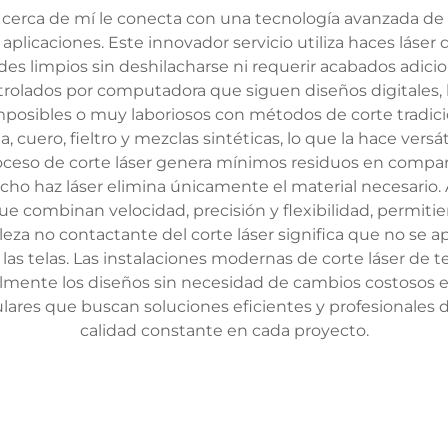
as cerca de mí le conecta con una tecnología avanzada de
aplicaciones. Este innovador servicio utiliza haces láser 
es limpios sin deshilacharse ni requerir acabados adicion
rolados por computadora que siguen diseños digitales, 
mposibles o muy laboriosos con métodos de corte tradici
, cuero, fieltro y mezclas sintéticas, lo que la hace versát
 proceso de corte láser genera mínimos residuos en comp
ho haz láser elimina únicamente el material necesario. A
ue combinan velocidad, precisión y flexibilidad, permiti
eza no contactante del corte láser significa que no se ap
e las telas. Las instalaciones modernas de corte láser de
talmente los diseños sin necesidad de cambios costosos e
ulares que buscan soluciones eficientes y profesionales
calidad constante en cada proyecto.