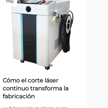
May
Ma
Cómo el corte láser
Ma
continuo transforma la
fre
fabricación
ga