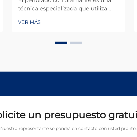
El perforado con diamante es una
técnica especializada que utiliza
brocas impregnadas con diamante
VER MÁS
para penetrar materiales duros con
una precisión y eficiencia
excepcionales. Este método se ha
convertido en indispensable en
múltiples industrias, desde la
minería y...
licite un presupuesto gratu
Nuestro representante se pondrá en contacto con usted pronto.