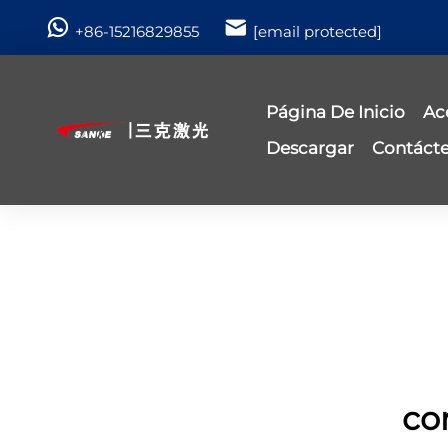
+86-15216829855
[email protected]
Página De Inicio
Ac
Descargar
Contáct
co