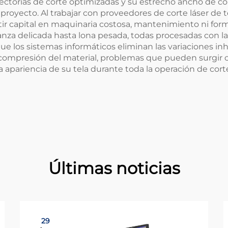
yectorias de corte optimizadas y su estrecho ancho de co
r proyecto. Al trabajar con proveedores de corte láser de 
ir capital en maquinaria costosa, mantenimiento ni form
rganza delicada hasta lona pesada, todas procesadas con 
ue los sistemas informáticos eliminan las variaciones in
 o compresión del material, problemas que pueden surgir
a apariencia de su tela durante toda la operación de cort
Últimas noticias
29