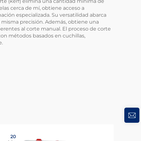
rte (kerf) elimina una cantidad mínima de
telas cerca de mí, obtiene acceso a
ación especializada. Su versatilidad abarca
la misma precisión. Además, obtiene una
herentes al corte manual. El proceso de corte
 con métodos basados en cuchillas,
e.
20
2