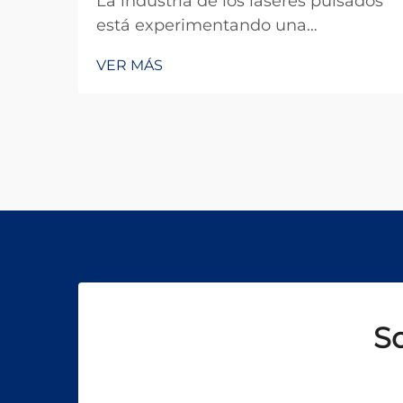
La industria de los láseres pulsados
está experimentando una
transformación sin precedentes, ya
VER MÁS
que los fabricantes y los usuarios
finales industriales buscan
precisión, eficiencia y versatilidad en
las aplicaciones de procesamiento
de materiales. Caracterizada por
avances tecnológicos rápidos y ex...
So