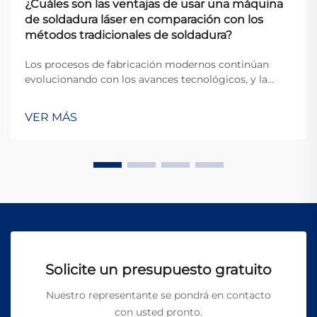
¿Cuáles son las ventajas de usar una máquina
de soldadura láser en comparación con los
métodos tradicionales de soldadura?
Los procesos de fabricación modernos continúan
evolucionando con los avances tecnológicos, y la
tecnología de soldadura se encuentra a la vanguardia
de esta transformación. Entre los desarrollos más
VER MÁS
importantes en los últimos años está la aparición de
la máquina de soldadura láser, que permite
automatización completa, control preciso del calor y
aplicaciones en sectores de alta exigencia como la
automotriz, aeroespacial y médica.
Solicite un presupuesto gratuito
Nuestro representante se pondrá en contacto
con usted pronto.