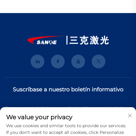
Suscríbase a nuestro boletín informativo
Únete a nuestro boletín para recibir las últimas noticias de la
We value your privacy
industria, actualizaciones y perspectivas de nuestro equipo.
We use cookies and similar tools to provide our services.
If you don't want to accept all cookies, click Personalize