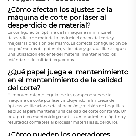
¿Cómo afectan los ajustes de la
máquina de corte por láser al
desperdicio de material?
La configuración óptima de la máquina minimiza el
desperdicio de material al reducir el ancho del corte y
mejorar la precisión del mismo. La correcta configuración de
los parámetros de potencia, velocidad y gas auxiliar asegura
una utilización eficiente del material manteniendo los
estándares de calidad requeridos.
¿Qué papel juega el mantenimiento
en el mantenimiento de la calidad
del corte?
El mantenimiento regular de los componentes de la
máquina de corte por láser, incluyendo la limpieza de
ópticas, verificaciones de alineación y revisión de boquillas,
es crucial para mantener una calidad de corte constante. Un
equipo bien mantenido garantiza un rendimiento óptimo y
resultados confiables al procesar materiales superduros.
¿Cómo pueden los operadores