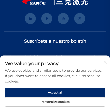
Suscríbete a nuestro boletín
Únete a nuestro boletín para recibir las últimas noticias de la
We value your privacy
industria, actualizaciones y perspectivas de nuestro equipo.
We use cookies and similar tools to provide our services.
If you don't want to accept all cookies, click Personalize
cookies.
Suscribirse
Accept all
Derechos de autor © 2025 Shanghai 3K Laser Technology Co.,
Personalize cookies
Ltd. Todos los derechos reservados.
Política de Privacidad