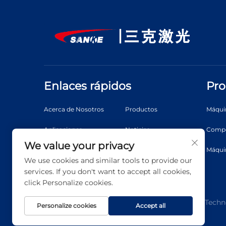
Enlaces rápidos
Pro
Acerca de Nosotros
Productos
Máquin
Aplicaciones
Noticias
Compo
We value your privacy
Video
Descargar
Máquin
We use cookies and similar tools to provide our
Contáctenos
Blog
services. If you don't want to accept all cookies,
click Personalize cookies.
Derechos de autor © 2025 Shanghai 3K Laser Techno
Personalize cookies
Accept all