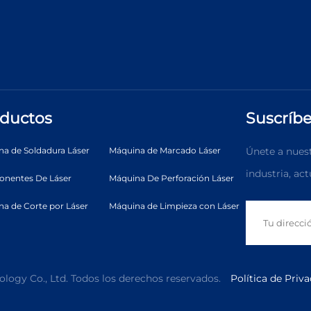
ductos
Suscríbe
a de Soldadura Láser
Máquina de Marcado Láser
Únete a nuestr
industria, ac
nentes De Láser
Máquina De Perforación Láser
a de Corte por Láser
Máquina de Limpieza con Láser
logy Co., Ltd. Todos los derechos reservados.
Política de Priv