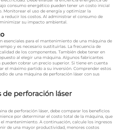
lectricidad. Debe evaluar la eficiencia energética de
ajo consumo energético pueden tener un costo inicial
o. Monitorear el uso de energía y optimizar la
a reducir los costos. Al administrar el consumo de
y minimizar su impacto ambiental.
to
 son esenciales para el mantenimiento de una máquina de
iempo y es necesario sustituirlas. La frecuencia de
a calidad de los componentes. También debe tener en
 repuesto al elegir una máquina. Algunos fabricantes
 pueden cobrar un precio superior. Si tiene en cuenta
car el máximo partido a su inversión. Comprender estos
medio de una máquina de perforación láser con sus
 de perforación láser
uina de perforación láser, debe comparar los beneficios
mience por determinar el costo total de la máquina, que
y el mantenimiento. A continuación, calcule los ingresos
enir de una mayor productividad, menores costos