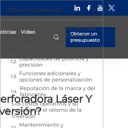
Tabla de Contenido
Factores que influyen en el costo
oticias
Video
Obtener un
promedio de una Máquina de
presupuesto
perforación por láser
Tipo de máquina y tecnología
Capacidades de potencia y
precisión
Funciones adicionales y
opciones de personalización
Reputación de la marca y del
fabricante
erforadora Láser Y
Los costos operativos y su
versión?
impacto en el retorno de la
inversión
Mantenimiento y