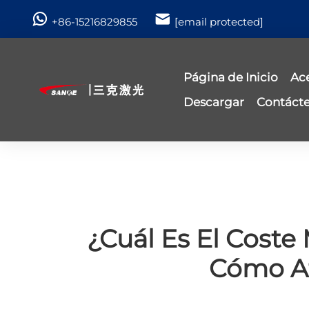
+86-15216829855
[email protected]
Página de Inicio
Ac
Descargar
Contáct
¿Cuál Es El Coste
Cómo Af