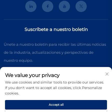
Suscríbete a nuestro boletín
Únete a nuestro boletín para recibir las últimas noticias
de la industria, actualizaciones y perspectivas de
nuestro equipo.
We value your privacy
Suscribirse
We use cookies and similar tools to provide our services.
If you don't want to accept all cookies, click Personalize
cookies.
Derechos de autor © 2025 Shanghai 3K Laser
Technology Co., Ltd. Todos los derechos reservados.
Accept all
Política de Privacidad