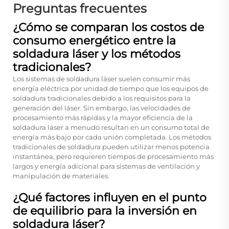
Preguntas frecuentes
¿Cómo se comparan los costos de
consumo energético entre la
soldadura láser y los métodos
tradicionales?
Los sistemas de soldadura láser suelen consumir más
energía eléctrica por unidad de tiempo que los equipos de
soldadura tradicionales debido a los requisitos para la
generación del láser. Sin embargo, las velocidades de
procesamiento más rápidas y la mayor eficiencia de la
soldadura láser a menudo resultan en un consumo total de
energía más bajo por cada unión completada. Los métodos
tradicionales de soldadura pueden utilizar menos potencia
instantánea, pero requieren tiempos de procesamiento más
largos y energía adicional para sistemas de ventilación y
manipulación de materiales.
¿Qué factores influyen en el punto
de equilibrio para la inversión en
soldadura láser?