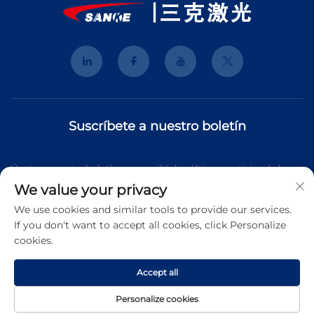
Suscríbete a nuestro boletín
Únete a nuestro boletín para recibir las últimas noticias de la
We value your privacy
industria, actualizaciones y perspectivas de nuestro equipo.
We use cookies and similar tools to provide our services.
If you don't want to accept all cookies, click Personalize
cookies.
Suscribirse
Accept all
Derechos de autor © 2025 Shanghai 3K Laser Technology Co.,
Personalize cookies
Ltd. Todos los derechos reservados.
Política de Privacidad