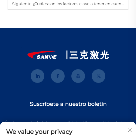
Siguiente:
¿Cuáles son los factores clave a tener en cuenta al presupuestar una máquina de marcado láser?
Suscríbete a nuestro boletín
Únete a nuestro boletín para recibir las últimas noticias de la
We value your privacy
industria, actualizaciones y perspectivas de nuestro equipo.