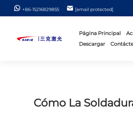
+86-15216829855
[email protected]
Página Principal
Ac
Descargar
Contáct
Cómo La Soldadura