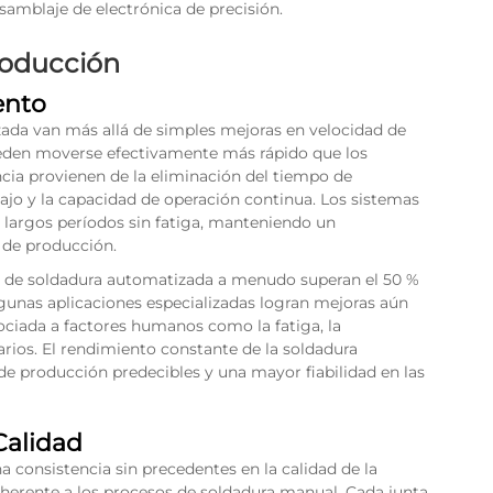
samblaje de electrónica de precisión.
Producción
ento
zada van más allá de simples mejoras en velocidad de
eden moverse efectivamente más rápido que los
ncia provienen de la eliminación del tiempo de
bajo y la capacidad de operación continua. Los sistemas
largos períodos sin fatiga, manteniendo un
 de producción.
es de soldadura automatizada a menudo superan el 50 %
gunas aplicaciones especializadas logran mejoras aún
ociada a factores humanos como la fatiga, la
rarios. El rendimiento constante de la soldadura
e producción predecibles y una mayor fiabilidad en las
Calidad
 consistencia sin precedentes en la calidad de la
nherente a los procesos de soldadura manual. Cada junta