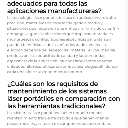
adecuados para todas las
aplicaciones manufactureras?
La tecnología láser portátil destaca en aplicaciones de alta
precisión, materiales de espesor delgado a medio y
situaciones que requieren una entrada mínima de calor. Sin
embargo, algunas aplicaciones que implican materiales
muy gruesos o configuraciones específicas de junta aún
pueden beneficiarse de los métodos tradicionales. La
elección depende del espesor del material, el volumen de
producción, los requisitos de calidad y las demandas
específicas de la aplicación. Muchos fabricantes adoptan
enfoques híbridos, utilizando ambas tecnologías allí donde
cada una ofrece un rendimiento óptimo.
¿Cuáles son los requisitos de
mantenimiento de los sistemas
láser portátiles en comparación con
las herramientas tradicionales?
Los sistemas láser portátiles suelen requerir menos
mantenimiento frecuente debido a que tienen menos
piezas móviles y carecen de componentes consumibles,