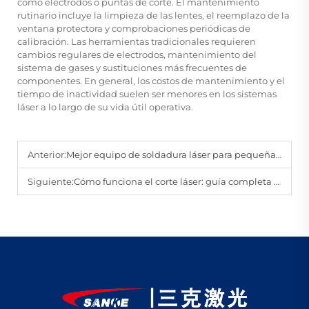
como electrodos o puntas de corte. El mantenimiento
rutinario incluye la limpieza de las lentes, el reemplazo de la
ventana protectora y comprobaciones periódicas de
calibración. Las herramientas tradicionales requieren
cambios regulares de electrodos, mantenimiento del
sistema de gases y sustituciones más frecuentes de
componentes. En general, los costos de mantenimiento y el
tiempo de inactividad suelen ser menores en los sistemas
láser a lo largo de su vida útil operativa.
Anterior:
Mejor equipo de soldadura láser para pequeñas empresas
Siguiente:
Cómo funciona el corte láser: guía completa para principiantes