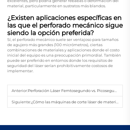
excelentes, pero podría generar rebabas o deformación del
material, particularmente en sustratos más blandos.
¿Existen aplicaciones específicas en
las que el perforado mecánico sigue
siendo la opción preferida?
Sí, el perforado mecánico suele ser ventajoso para tamaños
de agujero más grandes (100 micrómetros), ciertas
combinaciones de materiales y aplicaciones donde el costo
inicial del equipo es una preocupación primordial. También
puede ser preferido en entornos donde los requisitos de
seguridad del láser serían prohibitivamente costosos de
implementar.
Anterior:
Perforación Láser Femtosegundo vs. Picosegundo: ¿Cuál es Mejor para el Empaquetado Avanzado de Semiconductores?
Siguiente:
¿Cómo las máquinas de corte láser de materiales súper duros manejan los diferentes niveles de dureza en materiales como PCD y PCBN?