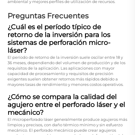
ambiental y mejores perfiles de utilización de recursos.
Preguntas Frecuentes
¿Cuál es el período típico de
retorno de la inversión para los
sistemas de perforación micro-
láser?
El período de retorno de la inversión suele oscilar entre 18 y
36 meses, dependiendo del volumen de producción y de los
requisitos de la aplicación. Las aplicaciones con mayor
capacidad de procesamiento y requisitos de precisión
exigentes suelen obtener retornos más rápidos debido a
mayores tasas de rendimiento y menores costos operativos.
¿Cómo se compara la calidad del
agujero entre el perforado láser y el
mecánico?
El microperforado láser generalmente produce agujeros más
limpios y precisos, con daño térmico mínimo y sin esfuerzo
mecánico. El perforado mecánico puede crear agujeros