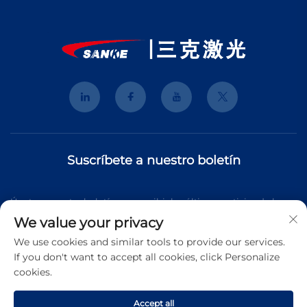
Suscríbete a nuestro boletín
Únete a nuestro boletín para recibir las últimas noticias de la
We value your privacy
industria, actualizaciones y perspectivas de nuestro equipo.
We use cookies and similar tools to provide our services.
If you don't want to accept all cookies, click Personalize
cookies.
Suscribirse
Accept all