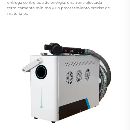
entrega controlada de energía, una zona afectada
térmicamente mínima y un procesamiento preciso de
materiales.