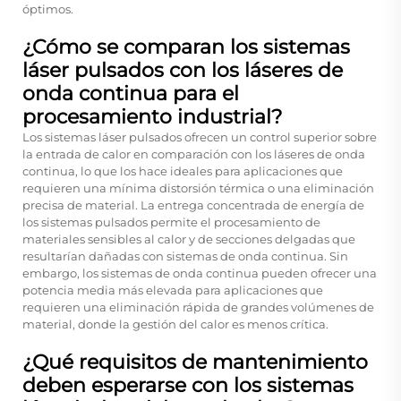
óptimos.
¿Cómo se comparan los sistemas
láser pulsados con los láseres de
onda continua para el
procesamiento industrial?
Los sistemas láser pulsados ofrecen un control superior sobre
la entrada de calor en comparación con los láseres de onda
continua, lo que los hace ideales para aplicaciones que
requieren una mínima distorsión térmica o una eliminación
precisa de material. La entrega concentrada de energía de
los sistemas pulsados permite el procesamiento de
materiales sensibles al calor y de secciones delgadas que
resultarían dañadas con sistemas de onda continua. Sin
embargo, los sistemas de onda continua pueden ofrecer una
potencia media más elevada para aplicaciones que
requieren una eliminación rápida de grandes volúmenes de
material, donde la gestión del calor es menos crítica.
¿Qué requisitos de mantenimiento
deben esperarse con los sistemas