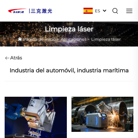
ES
Limpieza láser
Página de inicio
>
Aplicaciones
>
Limpieza láser
Atrás
Industria del automóvil, industria marítima