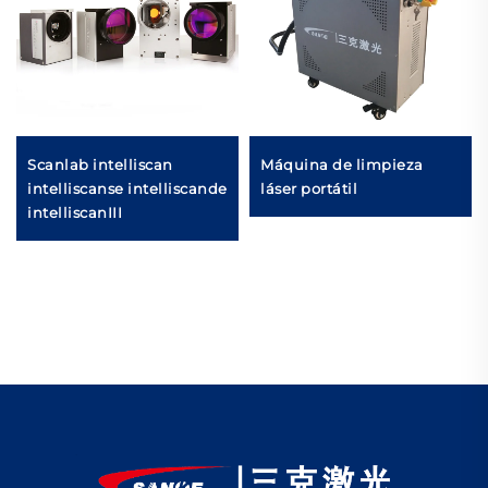
Scanlab intelliscan
Máquina de limpieza
intelliscanse intelliscande
láser portátil
intelliscanIII