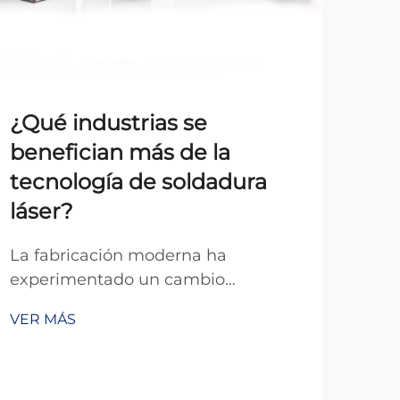
¿Qué industrias se
Te
benefician más de la
ca
tecnología de soldadura
in
láser?
Ava
inge
La fabricación moderna ha
tec
experimentado un cambio
VER
rep
revolucionario en la tecnología de
VER MÁS
sign
soldadura a medida que las
mod
industrias adoptan cada vez más
ele
sistemas avanzados de soldadura
tra