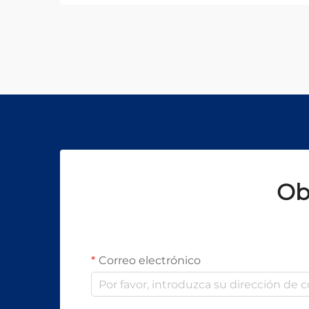
encuentra a la vanguardia de esta
transformación. Entre los desarrollos
más importantes en los últimos
años está la aparición de la
máquina de soldadura láser, que
permite automatización completa,
control preciso del calor y
aplicaciones en sectores de alta
exigencia como la automotriz,
aeroespacial y médica.
Ob
Correo electrónico