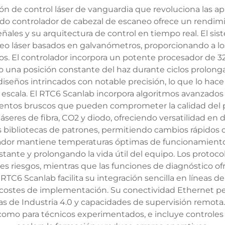
n de control láser de vanguardia que revoluciona las apl
o controlador de cabezal de escaneo ofrece un rendimie
ñales y su arquitectura de control en tiempo real. El s
o láser basados en galvanómetros, proporcionando a los 
s. El controlador incorpora un potente procesador de 3
na posición constante del haz durante ciclos prolongad
iseños intrincados con notable precisión, lo que lo hace
escala. El RTC6 Scanlab incorpora algoritmos avanzados 
ientos bruscos que pueden comprometer la calidad del p
láseres de fibra, CO2 y diodo, ofreciendo versatilidad en
bliotecas de patrones, permitiendo cambios rápidos de 
lador mantiene temperaturas óptimas de funcionamiento 
ante y prolongando la vida útil del equipo. Los protoco
les riesgos, mientras que las funciones de diagnóstico o
TC6 Scanlab facilita su integración sencilla en líneas d
s costes de implementación. Su conectividad Ethernet p
vas de Industria 4.0 y capacidades de supervisión remota.
omo para técnicos experimentados, e incluye controle