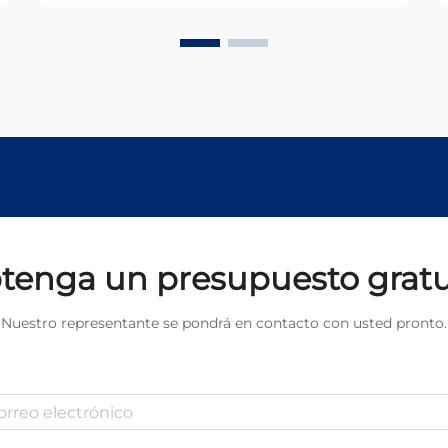
láser enfocados para crear
soldaduras de alta calidad con un
calor mínimo afectado...
tenga un presupuesto gratu
Nuestro representante se pondrá en contacto con usted pronto.