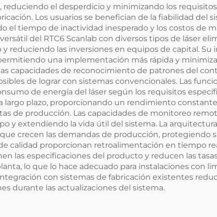
n, reduciendo el desperdicio y minimizando los requisi
icación. Los usuarios se benefician de la fiabilidad de
do el tiempo de inactividad inesperado y los costos de
ersátil del RTC6 Scanlab con diversos tipos de láser eli
o y reduciendo las inversiones en equipos de capital. Su i
 permitiendo una implementación más rápida y minimizan
das capacidades de reconocimiento de patrones del con
posibles de lograr con sistemas convencionales. Las func
 consumo de energía del láser según los requisitos específ
 a largo plazo, proporcionando un rendimiento constante
 metas de producción. Las capacidades de monitoreo re
ipo y extendiendo la vida útil del sistema. La arquitectur
ue crecen las demandas de producción, protegiendo su i
 de calidad proporcionan retroalimentación en tiempo r
n las especificaciones del producto y reducen las tasas
anta, lo que lo hace adecuado para instalaciones con lim
integración con sistemas de fabricación existentes red
es durante las actualizaciones del sistema.