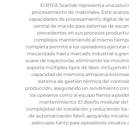
El RTC6 Scanlab representa una solució
procesamiento de materiales. Este avanzad
capacidades de procesamiento digital de se
central de mando para sistemas de escane
precedentes en sus procesos productivo
complejos manteniendo al mismo tiempo u
completa permite a los operadores ejecutar d
mecanizado hasta marcado industrial a gran 
suave de trayectorias, eliminando los movim
soporta múltiples tipos de láser, incluyendo 
capacidad de memoria almacena extensas bi
sistema de gestión térmica del contro
producción, asegurando un rendimiento const
los operarios como al equipo frente a posib
mantenimiento. El diseño modular del R
complejidad de instalación y reduciendo lo
de automatización fabril, apoyando iniciati
adecuado tanto para operadores novatos c