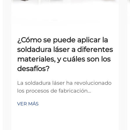
¿Cómo se puede aplicar la
soldadura láser a diferentes
materiales, y cuáles son los
desafíos?
La soldadura láser ha revolucionado
los procesos de fabricación
modernos al ofrecer una precisión y
VER MÁS
versatilidad sin precedentes en la
unión de diversos materiales. Esta
técnica avanzada utiliza haces de