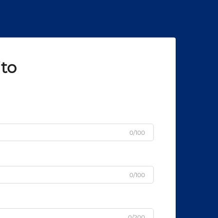
ito
0/100
0/100
0/200