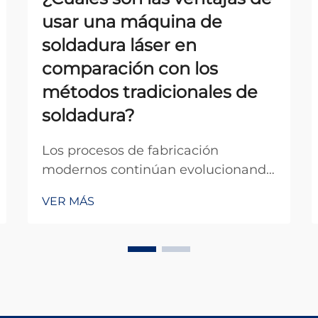
usar una máquina de
soldadura láser en
comparación con los
métodos tradicionales de
soldadura?
Los procesos de fabricación
modernos continúan evolucionando
con los avances tecnológicos, y la
VER MÁS
tecnología de soldadura se
encuentra a la vanguardia de esta
transformación. Entre los desarrollos
más importantes en los últimos
años está la aparición de la
máquina de soldadura láser, que