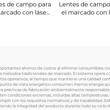
es de campo para
Lentes de campo
arcado con láser
el marcado con 
s 4401-525-000-21
Linos 4401-524-0
importantes ahorros de costos al eliminar consumibles c
os métodos tradicionales de marcado. El sistema opera
stos operativos, al tiempo que mantiene una calidad co
 el punto de vista energético consumen menos energía q
poya prácticas de fabricación ambientalmente responsab
ten condiciones extremas, incluidas altas temperaturas, 
mplir con los requisitos normativos y de trazabilidad. Es
endo la integridad del producto durante todo su ciclo de