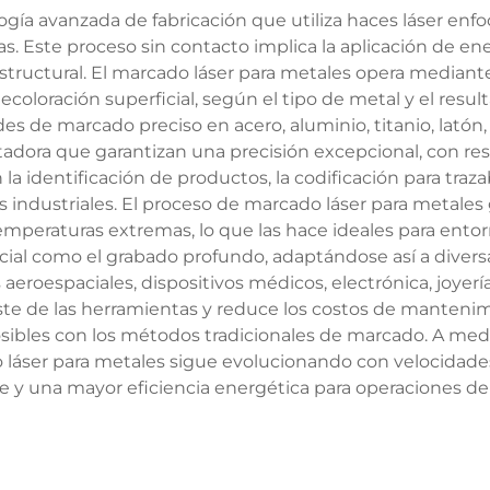
gía avanzada de fabricación que utiliza haces láser enfo
. Este proceso sin contacto implica la aplicación de ene
tructural. El marcado láser para metales opera mediant
ecoloración superficial, según el tipo de metal y el resu
es de marcado preciso en acero, aluminio, titanio, latón,
adora que garantizan una precisión excepcional, con re
 identificación de productos, la codificación para trazabi
s industriales. El proceso de marcado láser para metales
 temperaturas extremas, lo que las hace ideales para ento
cial como el grabado profundo, adaptándose así a divers
eroespaciales, dispositivos médicos, electrónica, joyer
aste de las herramientas y reduce los costos de mantenim
sibles con los métodos tradicionales de marcado. A med
ado láser para metales sigue evolucionando con velocida
e y una mayor eficiencia energética para operaciones de 