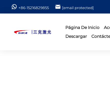
+86-15216829855
[email protected]
Página De Inicio
Ac
Descargar
Contáct