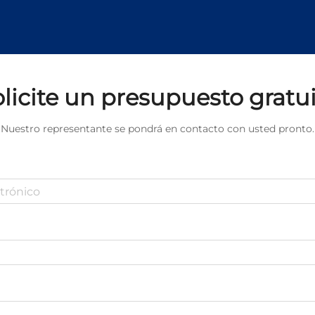
permite automatización completa,
control preciso del calor y
aplicaciones en sectores de alta
exigencia como la automotriz,
aeroespacial y médica.
licite un presupuesto gratu
Nuestro representante se pondrá en contacto con usted pronto.