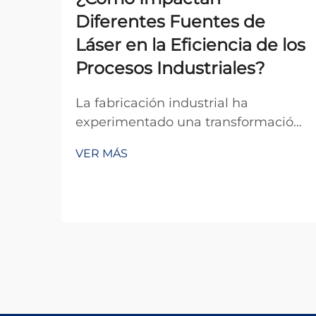
Diferentes Fuentes de
Láser en la Eficiencia de los
Procesos Industriales?
La fabricación industrial ha
experimentado una transformación
revolucionaria con la integración de
VER MÁS
tecnología láser avanzada, donde
diferentes fuentes láser sirven como
piedra angular del procesamiento
de precisión en múltiples sectores.
La selección de la apropi...