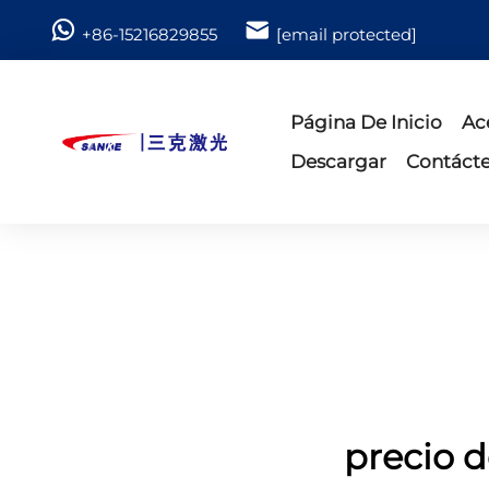
+86-15216829855
[email protected]
Página De Inicio
Ac
Descargar
Contáct
precio 