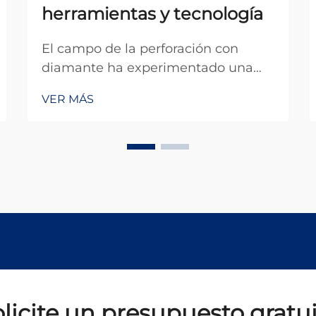
herramientas y tecnología
El campo de la perforación con
diamante ha experimentado una
transformación notable durante las
VER MÁS
últimas dos décadas, impulsada por
los avances en tecnología abrasiva,
precisión de las máquinas y control
digital de los procesos. Desde la
construcción y la investigación
geotécnica hasta los
semiconductores...
licite un presupuesto gratu