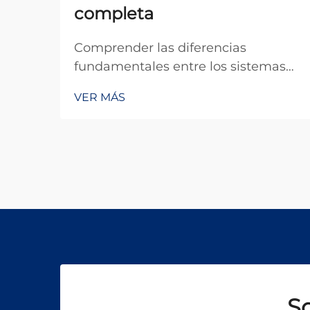
completa
Comprender las diferencias
fundamentales entre los sistemas
de láser continuo y la tecnología de
VER MÁS
láser pulsado es esencial para los
profesionales industriales que
buscan soluciones óptimas en
aplicaciones de procesamiento de
materiales, soldadura, corte y
tratamiento de superficies. ...
So