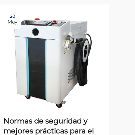
20
2
May
Ju
Normas de seguridad y
Fu
mejores prácticas para el
te