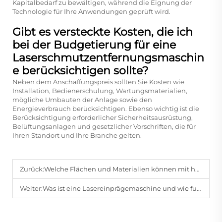
Kapitalbedarf zu bewältigen, während die Eignung der
Technologie für Ihre Anwendungen geprüft wird.
Gibt es versteckte Kosten, die ich
bei der Budgetierung für eine
Laserschmutzentfernungsmaschin
e berücksichtigen sollte?
Neben dem Anschaffungspreis sollten Sie Kosten wie
Installation, Bedienerschulung, Wartungsmaterialien,
mögliche Umbauten der Anlage sowie den
Energieverbrauch berücksichtigen. Ebenso wichtig ist die
Berücksichtigung erforderlicher Sicherheitsausrüstung,
Belüftungsanlagen und gesetzlicher Vorschriften, die für
Ihren Standort und Ihre Branche gelten.
Zurück:
Welche Flächen und Materialien können mit handgeführten Laserreinigungsmaschinen gereinigt werden?
Weiter:
Was ist eine Lasereinprägemaschine und wie funktioniert sie?