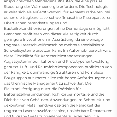
anspruchsvollen Mehrlagenaufbauten, die eine präzise
Steuerung der Wärmeenergie erfordern. Die Technologie
erweist sich als äußerst wertvoll für Reparaturarbeiten, bei
denen die tragbare Laserschweißmaschine Rissreparaturen,
Oberflächeninstandsetzungen und
Bauteilrekonditionierungen ohne Demontage ermöglicht.
Branchen profitieren von dieser Vielseitigkeit durch
geringere Investitionen in Ausrüstung, da eine einzige
tragbare Laserschweißmaschine mehrere spezialisierte
Schweißsysteme ersetzen kann. Im Automobilbereich wird
diese Flexibilität für Karosserieinstandsetzungen,
Abgassystemmodifikationen und Prototypenentwicklung
genutzt. Luft- und Raumfahrtkomponenten profitieren von
der Fähigkeit, dünnwandige Strukturen und komplexe
Baugruppen aus materialien mit hohen Anforderungen an
das thermische Management zu schweißen. Die
Elektronikfertigung nutzt die Präzision für
Batteriezellverbindungen, Kühlkörpermontage und die
Dichtheit von Gehäusen. Anwendungen im Schmuck- und
dekorativen Metallhandwerk zeigen die Fähigkeit der
tragbaren Laserschweißmaschine, unsichtbare Reparaturen
und filigrane Gestaltungselemente zu erzeugen. Die